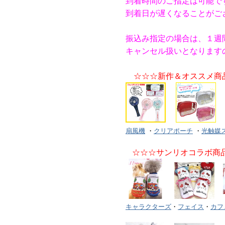
到着時間のご指定は可能で
到着日が遅くなることがご
振込み指定の場合は、１週
キャンセル扱いとなります
☆☆☆新作＆オススメ商
扇風機
・
クリアポーチ
・
光触媒
☆☆☆サンリオコラボ商
キャラクターズ
・
フェイス
・
カフ