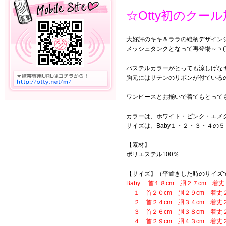
☆Otty初のク
大好評のキキ＆ララの総柄デザイン
メッシュタンクとなって再登場～ヽ(´
パステルカラーがとっても涼しげな
胸元にはサテンのリボンが付ている
ワンピースとお揃いで着てもとって
カラーは、ホワイト・ピンク・エメ
サイズは、Baby１・２・３・４の
【素材】
ポリエステル100％
【サイズ】（平置きした時のサイズ
Baby 首１８cm 胴２７cm 着丈
１ 首２０cm 胴２９cm 着丈２
２ 首２４cm 胴３４cm 着丈２
３ 首２６cm 胴３８cm 着丈２
４ 首２９cm 胴４３cm 着丈２