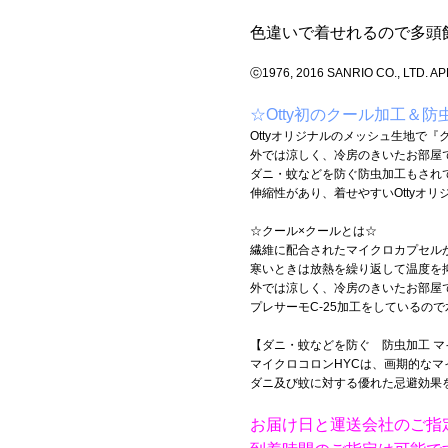
色違いで着せれるので多頭飼
ⓒ1976, 2016 SANRIO CO., LTD. 
☆Otty初のクール加工＆
Ottyオリジナルのメッシュ生地で『
外では涼しく、冷房のきいたお部屋
ダニ・蚊などを防ぐ防虫加工もされ
伸縮性があり、着せやすいOttyオリ
☆クール×クールとは☆
繊維に配合されたマイクロカプセルが
寒いときは放熱を繰り返して温度を
外では涼しく、冷房のきいたお部屋
プレサーモC-25加工をしているの
【ダニ・蚊などを防ぐ 防虫加工 マ
マイクロコロンHYCは、画期的な
ダニ及び蚊に対する優れた忌避効果
お届け日と運送会社のご指