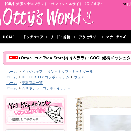
【Otty】犬服＆小物ブランド・オフィシャルサイト《公式通販》
お
●Otty×Little Twin Stars(キキ&ララ)・COOL総柄メッシュ
ホーム
>
ドッグウェア
>
タンクトップ・キャミソール
ホーム
>
HELLO KITTY コラボアイテム
>
ウェア
ホーム
>
春夏商品一覧
ホーム
>
☆キキララ・コラボアイテム☆