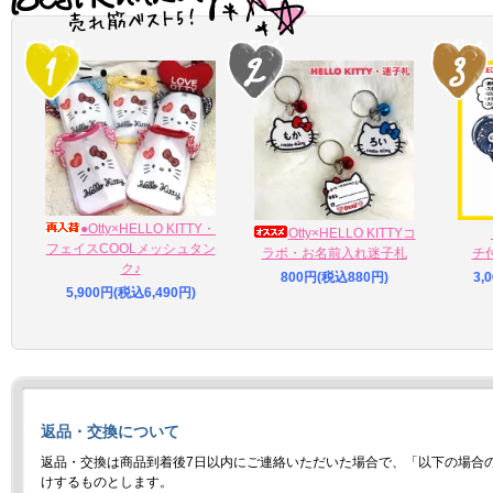
スタート♪
25/12/11
【CanNanaコラボ】HELLO KITTY・いちご柄カフェマット発
売スタート♪
24/07/20
新作『サンリオキャラクターズコラボ(５キャラ) ・ COOLメッ
シュタンク』発売スタート♪
24/07/20
●Otty×HELLO KITTY・
Otty×HELLO KITTYコ
新作『サンリオキャラクターズコラボ(５キャラ) ・フリル付き
フェイスCOOLメッシュタン
ラボ・お名前入れ迷子札
チ
COOLメッシュワンピ』発売スタート♪
ク♪
800円(税込880円)
3,
5,900円(税込6,490円)
23/12/25
新作『キティちゃんコラボ・おやつ缶・ティータイム』が発売
されました♡
23/12/25
新作『キティちゃんコラボ・リラックスタイム-総柄ヒートワン
Tシャツ』が発売されました♡
返品・交換について
返品・交換は商品到着後7日以内にご連絡いただいた場合で、「以下の場合
けするものとします。