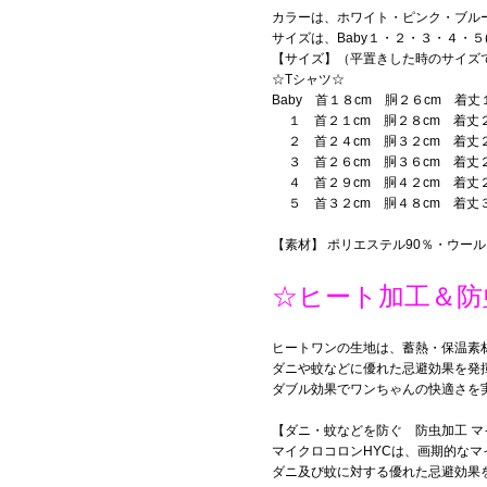
カラーは、ホワイト・ピンク・ブル
サイズは、Baby１・２・３・４・５
【サイズ】（平置きした時のサイズ
☆Tシャツ☆
Baby 首１８cm 胴２６cm 着丈１
１ 首２１cm 胴２８cm 着丈２
２ 首２４cm 胴３２cm 着丈２
３ 首２６cm 胴３６cm 着丈２
４ 首２９cm 胴４２cm 着丈２
５ 首３２cm 胴４８cm 着丈３
【素材】 ポリエステル90％・ウール
☆ヒート加工＆防
ヒートワンの生地は、蓄熱・保温素材
ダニや蚊などに優れた忌避効果を発
ダブル効果でワンちゃんの快適さを
【ダニ・蚊などを防ぐ 防虫加工 マ
マイクロコロンHYCは、画期的な
ダニ及び蚊に対する優れた忌避効果