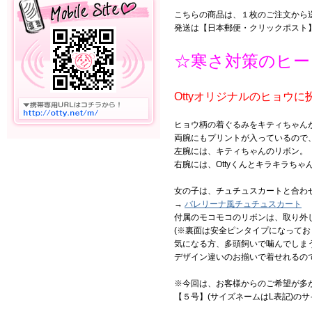
こちらの商品は、１枚のご注文から
発送は【日本郵便・クリックポスト
☆寒さ対策のヒー
Ottyオリジナルのヒョウに
ヒョウ柄の着ぐるみをキティちゃん
両腕にもプリントが入っているので
左腕には、キティちゃんのリボン。
右腕には、Ottyくんとキラキラちゃ
女の子は、チュチュスカートと合わ
→
バレリーナ風チュチュスカート
付属のモコモコのリボンは、取り外
(※裏面は安全ピンタイプになってお
気になる方、多頭飼いで噛んでしま
デザイン違いのお揃いで着せれるので
※今回は、お客様からのご希望が多
【５号】(サイズネームはL表記)の