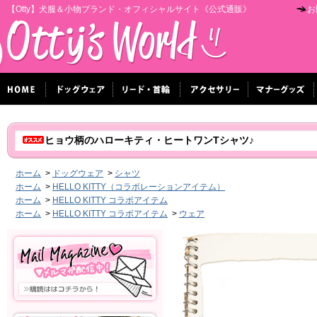
【Otty】犬服＆小物ブランド・オフィシャルサイト《公式通販》
お
ヒョウ柄のハローキティ・ヒートワンTシャツ♪
ホーム
>
ドッグウェア
>
シャツ
ホーム
>
HELLO KITTY（コラボレーションアイテム）
ホーム
>
HELLO KITTY コラボアイテム
ホーム
>
HELLO KITTY コラボアイテム
>
ウェア