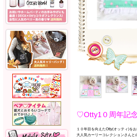
♡Otty1０周
１０年目を向えたOtty(オッティ)を
大人気カーリーコレクションさんとの