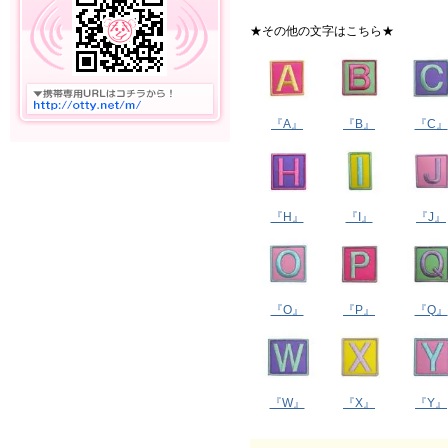
★その他の文字はこちら★
『A』
『B』
『C』
『H』
『I』
『J』
『O』
『P』
『Q』
『W』
『X』
『Y』