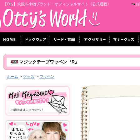
【Otty】犬服＆小物ブランド・オフィシャルサイト《公式通販》
お
マジックテープワッペン『R』
ホーム
>
グッズ
>
ワッペン