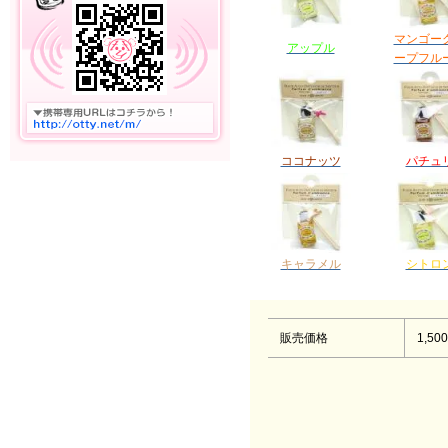
マンゴー
アップル
ープフル
ココナッツ
パチュ
キャラメル
シトロ
販売価格
1,50