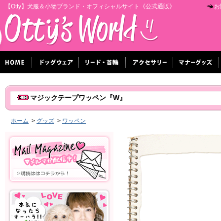
【Otty】犬服＆小物ブランド・オフィシャルサイト《公式通販》
お
マジックテープワッペン『W』
ホーム
>
グッズ
>
ワッペン