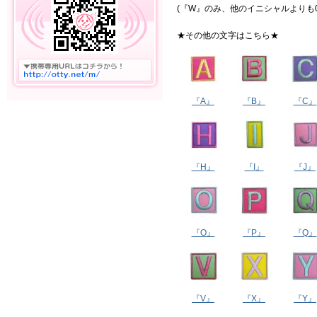
(『W』のみ、他のイニシャルよりも0
★その他の文字はこちら★
『A』
『B』
『C』
『H』
『I』
『J』
『O』
『P』
『Q』
『V』
『X』
『Y』