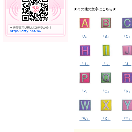
★その他の文字はこちら★
『A』
『B』
『C』
『H』
『I』
『J』
『P』
『Q』
『R』
『W』
『X』
『Y』