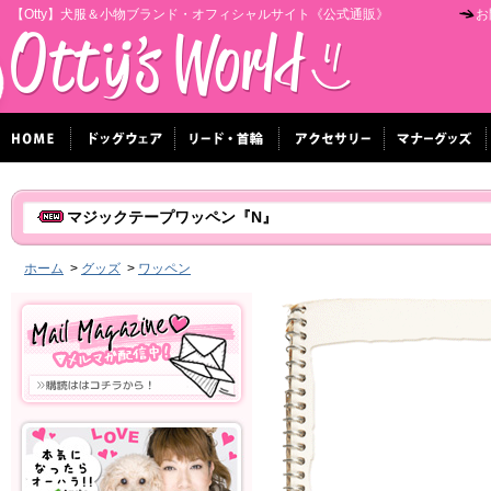
【Otty】犬服＆小物ブランド・オフィシャルサイト《公式通販》
お
マジックテープワッペン『N』
ホーム
>
グッズ
>
ワッペン