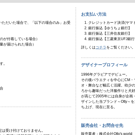
お支払い方法
いただいた場合で、「以下の場合のみ」お受
クレジットカード決済(ヤマト
銀行振込【ゆうちょ銀行】
銀行振込【三井住友銀行】
のが付着している場合）
銀行振込【三菱東京UFJ銀行
量が届けられた場合）
詳しくは
コチラ
をご覧ください
す。
デザイナープロフィール
1996年グラビアでデビュー。
その後バラエティを中心にCM・
オ・舞台など幅広く活躍。幼少
合
ろから趣味だった洋服作りと犬
が高じて2005年には自身が企画
ザインした当ブランド～Otty～を
ち上げ、現在に至る。
販売会社・お問合せ先
定は受け付けておりません。
販売業者：株式会社Otty's world