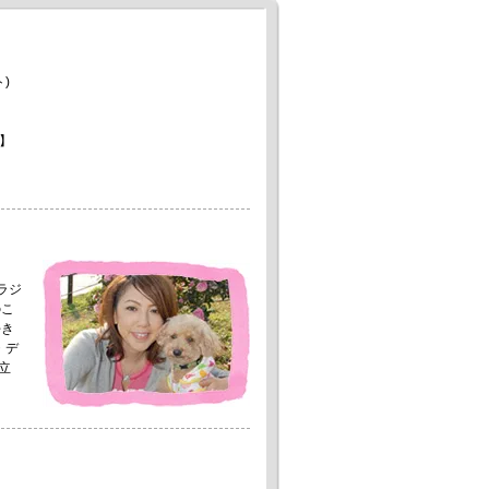
)
】
。
ラジ
のこ
好き
・デ
立