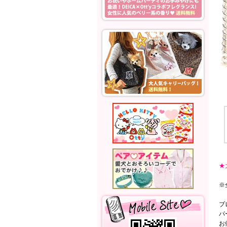
★
※
ブ
パ
お