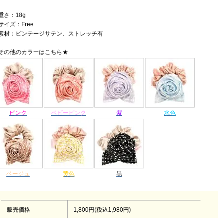
重さ：18g
サイズ：Free
素材：ビンテージサテン、ストレッチ有
その他のカラーはこちら★
ピンク
ベビーピンク
紫
水色
ベージュ
黄色
黒
販売価格
1,800円(税込1,980円)