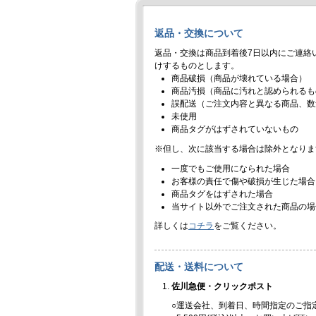
返品・交換について
返品・交換は商品到着後7日以内にご連絡
けするものとします。
商品破損（商品が壊れている場合）
商品汚損（商品に汚れと認められるも
誤配送（ご注文内容と異なる商品、数
未使用
商品タグがはずされていないもの
※但し、次に該当する場合は除外となりま
一度でもご使用になられた場合
お客様の責任で傷や破損が生じた場合
商品タグをはずされた場合
当サイト以外でご注文された商品の場
詳しくは
コチラ
をご覧ください。
配送・送料について
佐川急便・クリックポスト
○運送会社、到着日、時間指定のご指