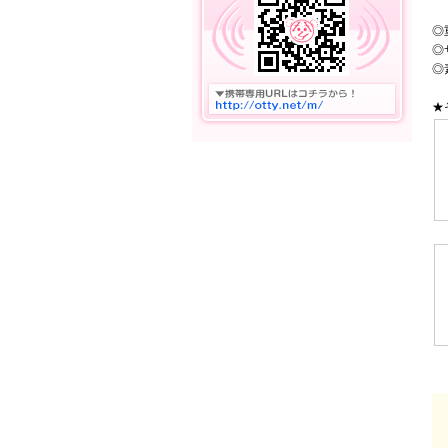
◎
◎
◎
★