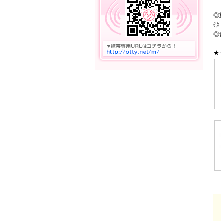
◎
◎
◎
★