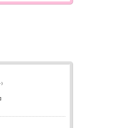
)
】
。