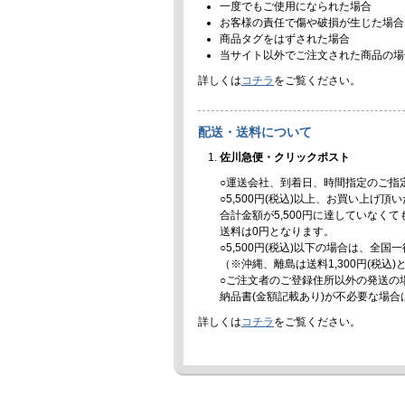
一度でもご使用になられた場合
お客様の責任で傷や破損が生じた場合
商品タグをはずされた場合
当サイト以外でご注文された商品の場
詳しくは
コチラ
をご覧ください。
配送・送料について
佐川急便・クリックポスト
○運送会社、到着日、時間指定のご指
○5,500円(税込)以上、お買い上げ
合計金額が5,500円に達していなく
送料は0円となります。
○5,500円(税込)以下の場合は、全国
（※沖縄、離島は送料1,300円(税込
○ご注文者のご登録住所以外の発送の
納品書(金額記載あり)が不必要な場
詳しくは
コチラ
をご覧ください。