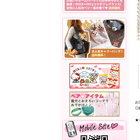
お
◎
★