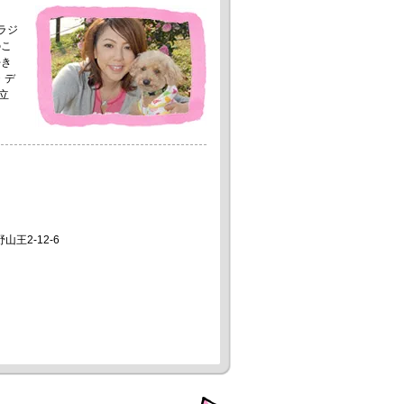
ラジ
のこ
好き
・デ
立
山王2-12-6