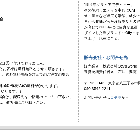
1996年グラビアでデビュー。
その後バラエティを中心にCM・
オ・舞台など幅広く活躍。幼少
合
ろから趣味だった洋服作りと犬
が高じて2005年には自身が企画
ザインした当ブランド～Otty～を
ち上げ、現在に至る。
販売会社・お問合せ先
定は受け付けておりません。
販売業者：株式会社Otty's world
頂いたお客様は送料無料とさせて頂きます。
運営統括責任者名：石井 要克
ても、送料無料商品を含んでのご注文の場合、
〒192-0042 東京都八王子市中野
一律550円(税込)の送料がかかります。
050-3562-2211
)となります。）
場合は、配送先をご指定の上ご入力下さい。
お問い合わせは
コチラ
から
合は、備考欄にご記載下さい。