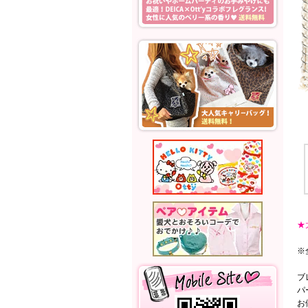
★
※
ブ
パ
お