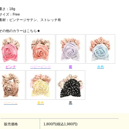
重さ：18g
サイズ：Free
素材：ビンテージサテン、ストレッチ有
その他のカラーはこちら★
ピンク
ベビーピンク
紫
水色
ベージュ
黄色
黒
販売価格
1,800円(税込1,980円)