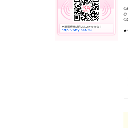
◎
◎
◎
★