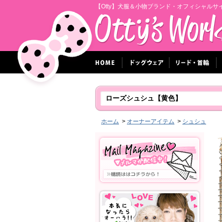
【Otty】犬服＆小物ブランド・オフィシャルサ
ローズシュシュ【黄色】
ホーム
>
オーナーアイテム
>
シュシュ