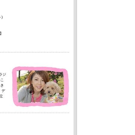
)
】
。
ラジ
のこ
好き
・デ
立