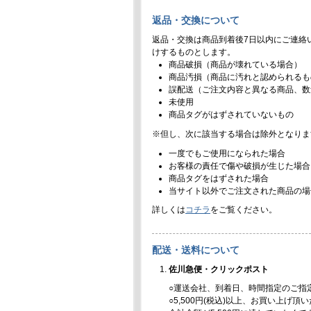
返品・交換について
返品・交換は商品到着後7日以内にご連絡
けするものとします。
商品破損（商品が壊れている場合）
商品汚損（商品に汚れと認められるも
誤配送（ご注文内容と異なる商品、数
未使用
商品タグがはずされていないもの
※但し、次に該当する場合は除外となりま
一度でもご使用になられた場合
お客様の責任で傷や破損が生じた場合
商品タグをはずされた場合
当サイト以外でご注文された商品の場
詳しくは
コチラ
をご覧ください。
配送・送料について
佐川急便・クリックポスト
○運送会社、到着日、時間指定のご指
○5,500円(税込)以上、お買い上げ