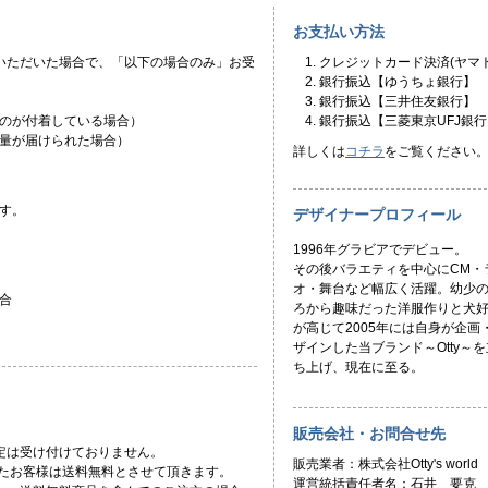
お支払い方法
いただいた場合で、「以下の場合のみ」お受
クレジットカード決済(ヤマト
銀行振込【ゆうちょ銀行】
銀行振込【三井住友銀行】
のが付着している場合）
銀行振込【三菱東京UFJ銀行
量が届けられた場合）
詳しくは
コチラ
をご覧ください
す。
デザイナープロフィール
1996年グラビアでデビュー。
その後バラエティを中心にCM・
オ・舞台など幅広く活躍。幼少
合
ろから趣味だった洋服作りと犬
が高じて2005年には自身が企画
ザインした当ブランド～Otty～を
ち上げ、現在に至る。
販売会社・お問合せ先
定は受け付けておりません。
販売業者：株式会社Otty's world
頂いたお客様は送料無料とさせて頂きます。
運営統括責任者名：石井 要克