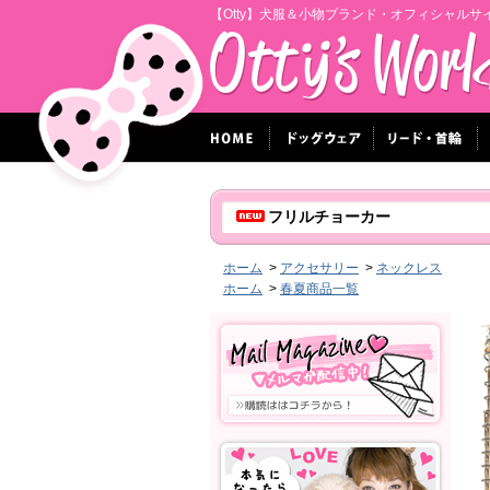
【Otty】犬服＆小物ブランド・オフィシャルサ
フリルチョーカー
ホーム
>
アクセサリー
>
ネックレス
ホーム
>
春夏商品一覧