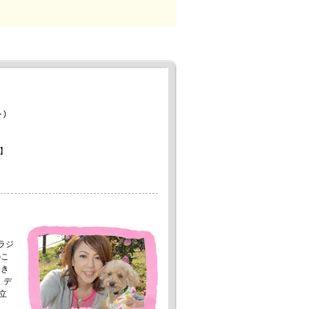
)
】
。
ラジ
のこ
好き
・デ
立