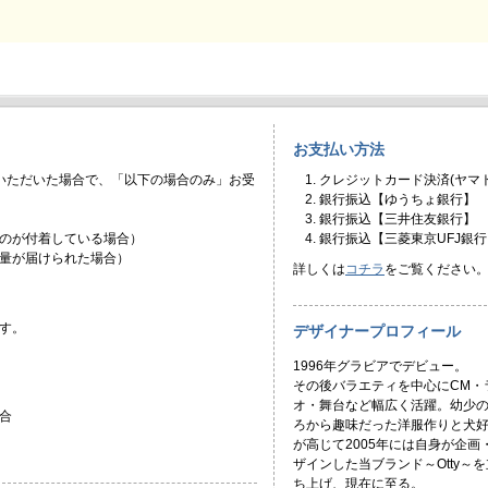
お支払い方法
いただいた場合で、「以下の場合のみ」お受
クレジットカード決済(ヤマト
銀行振込【ゆうちょ銀行】
銀行振込【三井住友銀行】
のが付着している場合）
銀行振込【三菱東京UFJ銀行
量が届けられた場合）
詳しくは
コチラ
をご覧ください
す。
デザイナープロフィール
1996年グラビアでデビュー。
その後バラエティを中心にCM・
オ・舞台など幅広く活躍。幼少
合
ろから趣味だった洋服作りと犬
が高じて2005年には自身が企画
ザインした当ブランド～Otty～を
ち上げ、現在に至る。