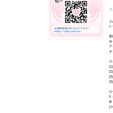
ス
上
レ
普
ゆ
ア
オ
◎
(
(
(
(
◎
S
M
(