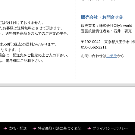
販売会社・お問合せ先
定は受け付けておりません。
販売業者：株式会社Otty's world
頂いたお客様は送料無料とさせて頂きます。
運営統括責任者名：石井 要克
ても、送料無料商品を含んでのご注文の場合、
〒192-0042 東京都八王子市中野
一律550円(税込)の送料がかかります。
050-3562-2211
)となります。）
場合は、配送先をご指定の上ご入力下さい。
お問い合わせは
コチラ
から
合は、備考欄にご記載下さい。
支払・配送
特定商取引法に基づく表記
プライバシーポリシー