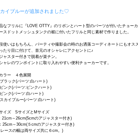
カイブルーが追加されました♡
品なフリルに『LOVE OTTY』のリボンとハート型のパーツが付いたチョー
ースドットメッシュタンクの裾に付いたフリルと同じ素材で作りました。
段使いはもちろん、パーティや撮影会の時のお洒落コーディネートにもオス
ったり目に付けて、首元のオシャレにアクセントに♪
ジャスター付きで脱着が楽チン。
シャレのワンポイントに取り入れやすい便利チョーカーです。
カラー ４色展開
1)ブラック(パーツ:白ハート)
2)ピンク(パーツ:ピンクハート)
3)ピンク(パーツ:白ハート)
3)スカイブルー(パーツ:白ハート)
サイズ SサイズとMサイズ
：21cm～26cm(5cmのアジャスター付き)
：25cm～30cm(５cmのアジャスター付き)
※レースの幅は両サイズ共に６cm。)