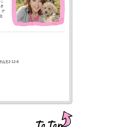
のこ
好き
・デ
立
山王2-12-6