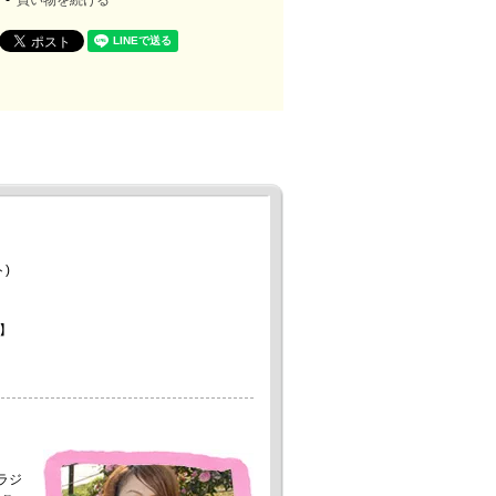
買い物を続ける
)
】
。
ラジ