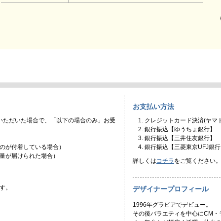
お支払い方法
いただいた場合で、「以下の場合のみ」お受
クレジットカード決済(ヤマト
銀行振込【ゆうちょ銀行】
銀行振込【三井住友銀行】
のが付着している場合）
銀行振込【三菱東京UFJ銀行
量が届けられた場合）
詳しくは
コチラ
をご覧ください
す。
デザイナープロフィール
1996年グラビアでデビュー。
その後バラエティを中心にCM・