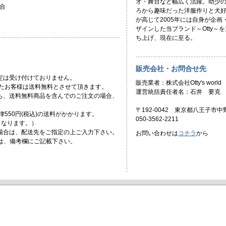
オ・舞台など幅広く活躍。幼少
合
ろから趣味だった洋服作りと犬
が高じて2005年には自身が企画
ザインした当ブランド～Otty～を
ち上げ、現在に至る。
販売会社・お問合せ先
定は受け付けておりません。
販売業者：株式会社Otty's world
頂いたお客様は送料無料とさせて頂きます。
運営統括責任者名：石井 要克
ても、送料無料商品を含んでのご注文の場合、
〒192-0042 東京都八王子市中野
一律550円(税込)の送料がかかります。
050-3562-2211
)となります。）
場合は、配送先をご指定の上ご入力下さい。
お問い合わせは
コチラ
から
合は、備考欄にご記載下さい。