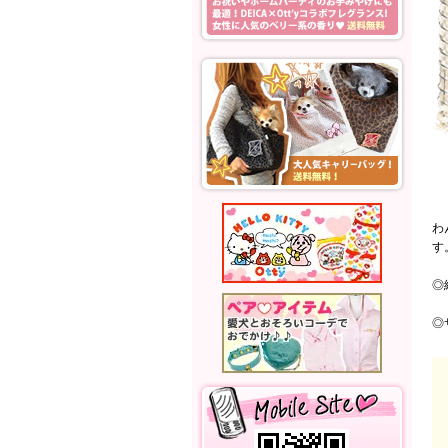
わ
す
◎
◎