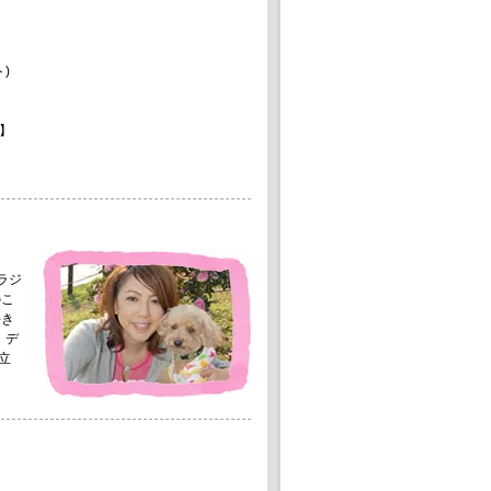
)
】
。
ラジ
のこ
好き
・デ
立