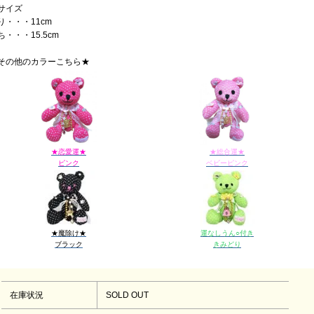
サイズ
り・・・11cm
ち・・・15.5cm
その他のカラーこちら★
★恋愛運★
★総合運★
ピンク
ベビーピンク
★魔除け★
運なしうん○付き
ブラック
きみどり
在庫状況
SOLD OUT