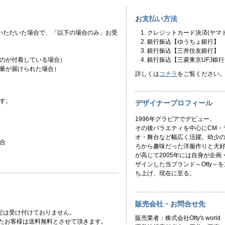
お支払い方法
いただいた場合で、「以下の場合のみ」お受
クレジットカード決済(ヤマト
銀行振込【ゆうちょ銀行】
銀行振込【三井住友銀行】
のが付着している場合）
銀行振込【三菱東京UFJ銀行
量が届けられた場合）
詳しくは
コチラ
をご覧ください
す。
デザイナープロフィール
1996年グラビアでデビュー。
その後バラエティを中心にCM・
オ・舞台など幅広く活躍。幼少
合
ろから趣味だった洋服作りと犬
が高じて2005年には自身が企画
ザインした当ブランド～Otty～を
ち上げ、現在に至る。
販売会社・お問合せ先
定は受け付けておりません。
販売業者：株式会社Otty's world
頂いたお客様は送料無料とさせて頂きます。