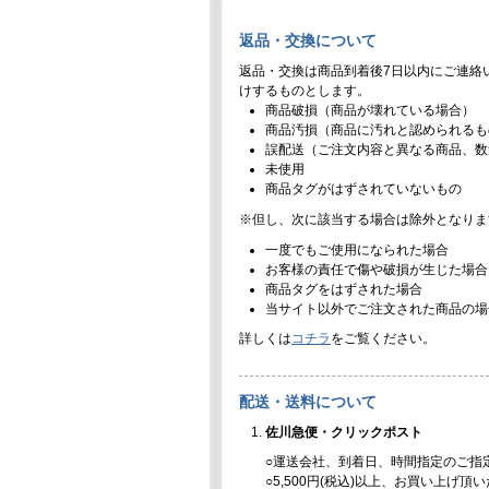
返品・交換について
返品・交換は商品到着後7日以内にご連絡
けするものとします。
商品破損（商品が壊れている場合）
商品汚損（商品に汚れと認められるも
誤配送（ご注文内容と異なる商品、数
未使用
商品タグがはずされていないもの
※但し、次に該当する場合は除外となりま
一度でもご使用になられた場合
お客様の責任で傷や破損が生じた場合
商品タグをはずされた場合
当サイト以外でご注文された商品の場
詳しくは
コチラ
をご覧ください。
配送・送料について
佐川急便・クリックポスト
○運送会社、到着日、時間指定のご指
○5,500円(税込)以上、お買い上げ