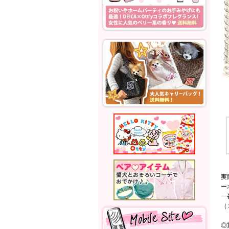
実
ー
一
（
◎