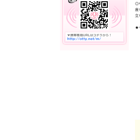
◎
座
立
★