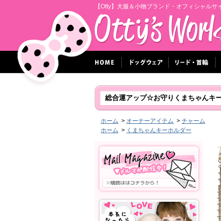
【Otty】犬服＆小物ブランド・オフィシャルサ
総合運アップ☆お守りくまちゃんキ
ホーム
>
オーナーアイテム
>
チャーム
ホーム
>
くまちゃんキーホルダー