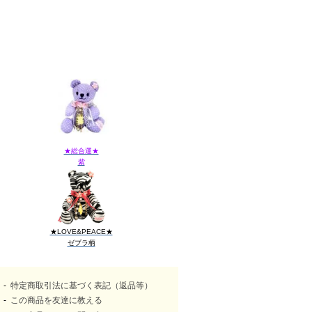
★総合運★
紫
★LOVE&PEACE★
ゼブラ柄
特定商取引法に基づく表記（返品等）
この商品を友達に教える