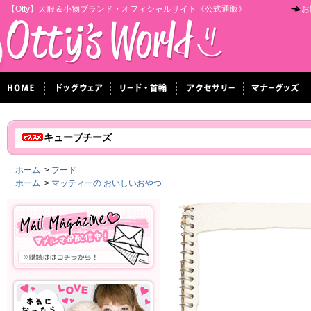
【Otty】犬服＆小物ブランド・オフィシャルサイト《公式通販》
お
キューブチーズ
ホーム
>
フード
ホーム
>
マッティーの おいしいおやつ