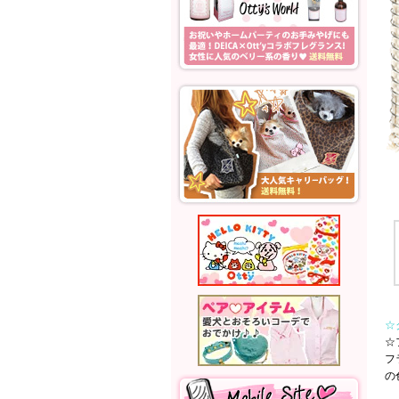
☆
☆
フ
の