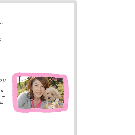
)
】
。
ラジ
のこ
好き
・デ
立