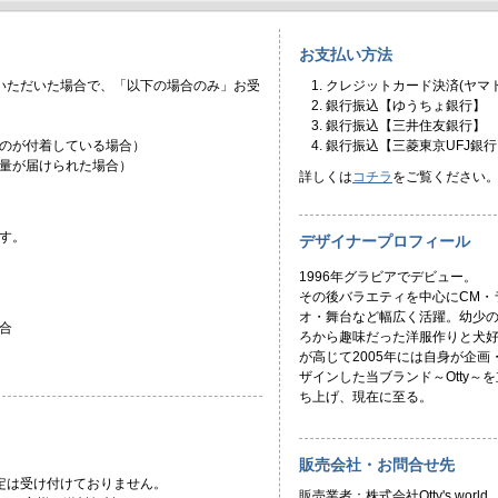
お支払い方法
いただいた場合で、「以下の場合のみ」お受
クレジットカード決済(ヤマト
銀行振込【ゆうちょ銀行】
銀行振込【三井住友銀行】
のが付着している場合）
銀行振込【三菱東京UFJ銀行
量が届けられた場合）
詳しくは
コチラ
をご覧ください
す。
デザイナープロフィール
1996年グラビアでデビュー。
その後バラエティを中心にCM・
オ・舞台など幅広く活躍。幼少
合
ろから趣味だった洋服作りと犬
が高じて2005年には自身が企画
ザインした当ブランド～Otty～を
ち上げ、現在に至る。
販売会社・お問合せ先
定は受け付けておりません。
販売業者：株式会社Otty's world