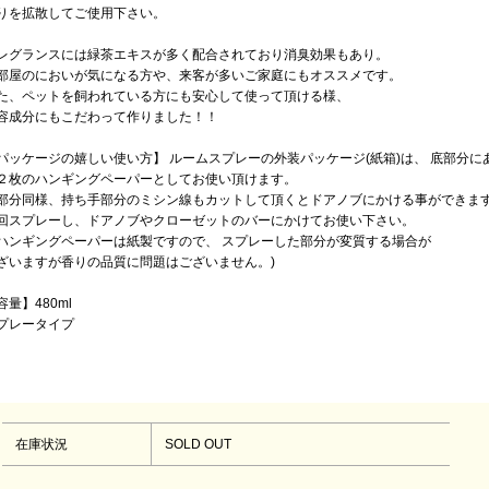
りを拡散してご使用下さい。
レグランスには緑茶エキスが多く配合されており消臭効果もあり。
部屋のにおいが気になる方や、来客が多いご家庭にもオススメです。
た、ペットを飼われている方にも安心して使って頂ける様、
容成分にもこだわって作りました！！
パッケージの嬉しい使い方】 ルームスプレーの外装パッケージ(紙箱)は、 底部分に
２枚のハンギングペーパーとしてお使い頂けます。
部分同様、持ち手部分のミシン線もカットして頂くとドアノブにかける事ができま
回スプレーし、ドアノブやクローゼットのバーにかけてお使い下さい。
ハンギングペーパーは紙製ですので、 スプレーした部分が変質する場合が
ざいますが香りの品質に問題はございません。)
容量】480ml
プレータイプ
在庫状況
SOLD OUT