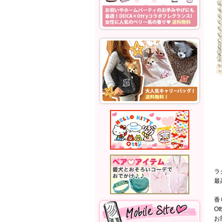
ラ
最
香
O
お