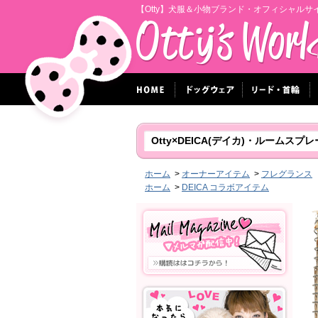
【Otty】犬服＆小物ブランド・オフィシャルサ
Otty×DEICA(デイカ)・ルームスプレ
ホーム
>
オーナーアイテム
>
フレグランス
ホーム
>
DEICA コラボアイテム