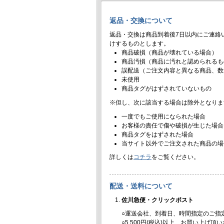
返品・交換について
返品・交換は商品到着後7日以内にご連絡
けするものとします。
商品破損（商品が壊れている場合）
商品汚損（商品に汚れと認められるも
誤配送（ご注文内容と異なる商品、数
未使用
商品タグがはずされていないもの
※但し、次に該当する場合は除外となりま
一度でもご使用になられた場合
お客様の責任で傷や破損が生じた場合
商品タグをはずされた場合
当サイト以外でご注文された商品の場
詳しくは
コチラ
をご覧ください。
配送・送料について
佐川急便・クリックポスト
○運送会社、到着日、時間指定のご指
○5,500円(税込)以上、お買い上げ