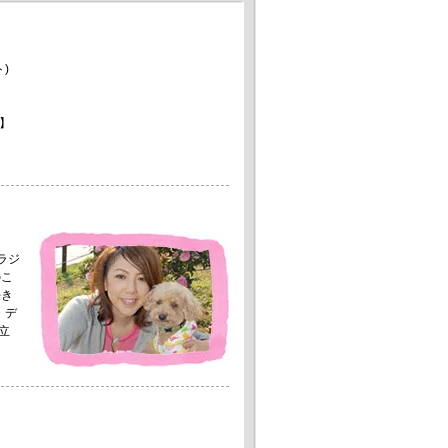
)
】
。
ラジ
のこ
好き
・デ
立