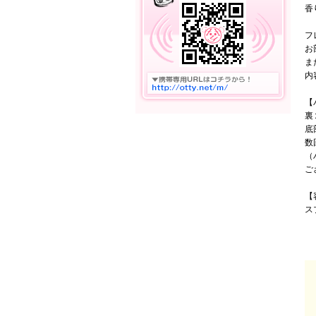
香
フ
お
ま
内
【
裏
底
数
（
ご
【
ス