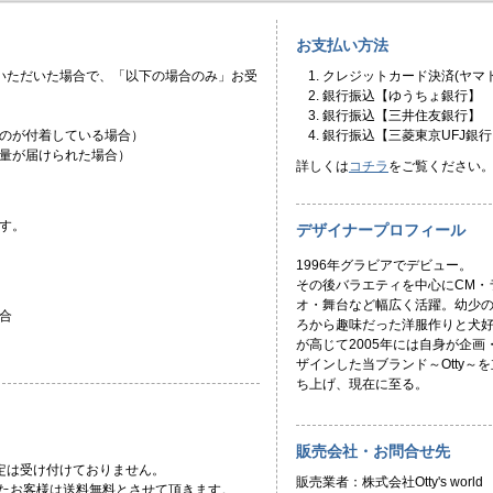
お支払い方法
いただいた場合で、「以下の場合のみ」お受
クレジットカード決済(ヤマト
銀行振込【ゆうちょ銀行】
銀行振込【三井住友銀行】
のが付着している場合）
銀行振込【三菱東京UFJ銀行
量が届けられた場合）
詳しくは
コチラ
をご覧ください
す。
デザイナープロフィール
1996年グラビアでデビュー。
その後バラエティを中心にCM・
オ・舞台など幅広く活躍。幼少
合
ろから趣味だった洋服作りと犬
が高じて2005年には自身が企画
ザインした当ブランド～Otty～を
ち上げ、現在に至る。
販売会社・お問合せ先
定は受け付けておりません。
販売業者：株式会社Otty's world
頂いたお客様は送料無料とさせて頂きます。