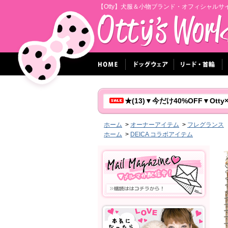
【Otty】犬服＆小物ブランド・オフィシャルサ
★(13)▼今だけ40%OFF▼Ot
ホーム
>
オーナーアイテム
>
フレグランス
ホーム
>
DEICA コラボアイテム