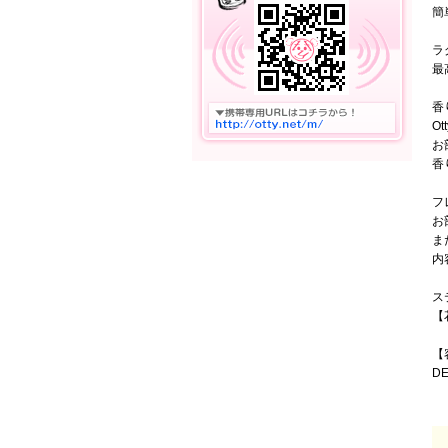
簡
ラ
最
香
O
お
香
フ
お
ま
内
ス
【
【
D