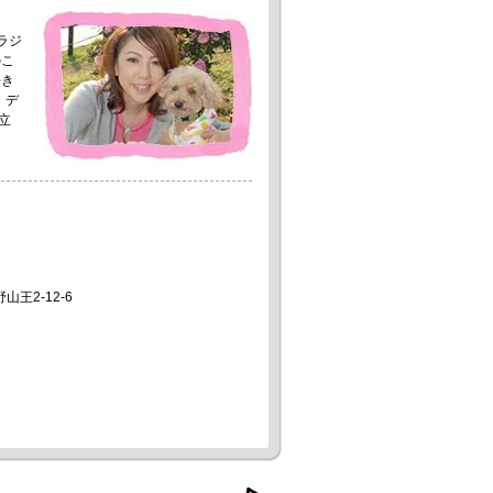
ラジ
のこ
好き
・デ
立
山王2-12-6