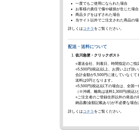
一度でもご使用になられた場合
お客様の責任で傷や破損が生じた場合
商品タグをはずされた場合
当サイト以外でご注文された商品の場
詳しくは
コチラ
をご覧ください。
配送・送料について
佐川急便・クリックポスト
○運送会社、到着日、時間指定のご指
○5,500円(税込)以上、お買い上げ
合計金額が5,500円に達していなく
送料は0円となります。
○5,500円(税込)以下の場合は、全国
（※沖縄、離島は送料1,300円(税込
○ご注文者のご登録住所以外の発送の
納品書(金額記載あり)が不必要な場
詳しくは
コチラ
をご覧ください。