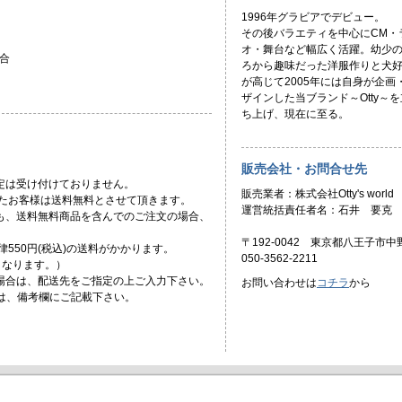
1996年グラビアでデビュー。
その後バラエティを中心にCM・
オ・舞台など幅広く活躍。幼少
合
ろから趣味だった洋服作りと犬
が高じて2005年には自身が企画
ザインした当ブランド～Otty～を
ち上げ、現在に至る。
販売会社・お問合せ先
定は受け付けておりません。
販売業者：株式会社Otty's world
頂いたお客様は送料無料とさせて頂きます。
運営統括責任者名：石井 要克
ても、送料無料商品を含んでのご注文の場合、
〒192-0042 東京都八王子市中野
一律550円(税込)の送料がかかります。
050-3562-2211
)となります。）
場合は、配送先をご指定の上ご入力下さい。
お問い合わせは
コチラ
から
合は、備考欄にご記載下さい。