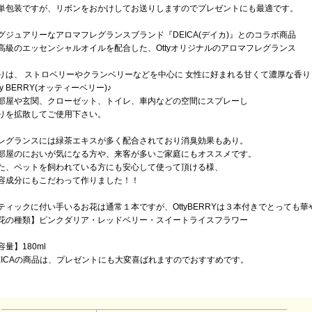
単包装ですが、リボンをおかけしてお送りしますのでプレゼントにも最適です。
グジュアリーなアロマフレグランスブランド『DEICA(デイカ)』とのコラボ商品
高級のエッセンシャルオイルを配合した、Ottyオリジナルのアロマフレグランス
りは、 ストロベリーやクランベリーなどを中心に 女性に好まれる甘くて濃厚な香り
tty BERRY(オッティーベリー)♪
部屋や玄関、クローゼット、トイレ、車内などの空間にスプレーし
りを拡散してご使用下さい。
レグランスには緑茶エキスが多く配合されており消臭効果もあり。
部屋のにおいが気になる方や、来客が多いご家庭にもオススメです。
た、ペットを飼われている方にも安心して使って頂ける様、
容成分にもこだわって作りました！！
ティックに付い手いるお花は通常１本ですが、OttyBERRYは３本付きでとっても華
花の種類】ピンクダリア・レッドベリー・スイートライスフラワー
容量】180ml
EICAの商品は、プレゼントにも大変喜ばれますのでおすすめです。