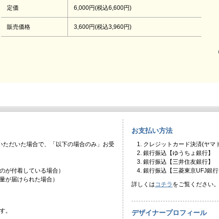
定価
6,000円(税込6,600円)
販売価格
3,600円(税込3,960円)
お支払い方法
いただいた場合で、「以下の場合のみ」お受
クレジットカード決済(ヤマト
銀行振込【ゆうちょ銀行】
銀行振込【三井住友銀行】
のが付着している場合）
銀行振込【三菱東京UFJ銀行
量が届けられた場合）
詳しくは
コチラ
をご覧ください
す。
デザイナープロフィール