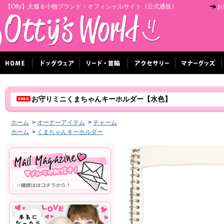
【Otty】犬服＆小物ブランド・オフィシャルサイト《公式通販》
お
お守りミニくまちゃんキーホルダー【水色】
ホーム
>
オーナーアイテム
>
チャーム
ホーム
>
くまちゃんキーホルダー