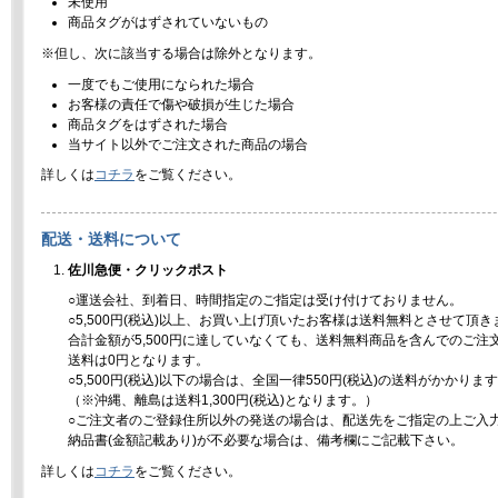
未使用
商品タグがはずされていないもの
※但し、次に該当する場合は除外となります。
一度でもご使用になられた場合
お客様の責任で傷や破損が生じた場合
商品タグをはずされた場合
当サイト以外でご注文された商品の場合
詳しくは
コチラ
をご覧ください。
配送・送料について
佐川急便・クリックポスト
○運送会社、到着日、時間指定のご指定は受け付けておりません。
○5,500円(税込)以上、お買い上げ頂いたお客様は送料無料とさせて頂き
合計金額が5,500円に達していなくても、送料無料商品を含んでのご注
送料は0円となります。
○5,500円(税込)以下の場合は、全国一律550円(税込)の送料がかかりま
（※沖縄、離島は送料1,300円(税込)となります。）
○ご注文者のご登録住所以外の発送の場合は、配送先をご指定の上ご入
納品書(金額記載あり)が不必要な場合は、備考欄にご記載下さい。
詳しくは
コチラ
をご覧ください。