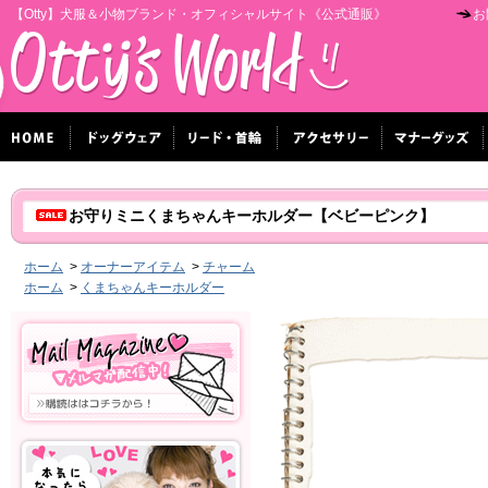
【Otty】犬服＆小物ブランド・オフィシャルサイト《公式通販》
お
お守りミニくまちゃんキーホルダー【ベビーピンク】
ホーム
>
オーナーアイテム
>
チャーム
ホーム
>
くまちゃんキーホルダー