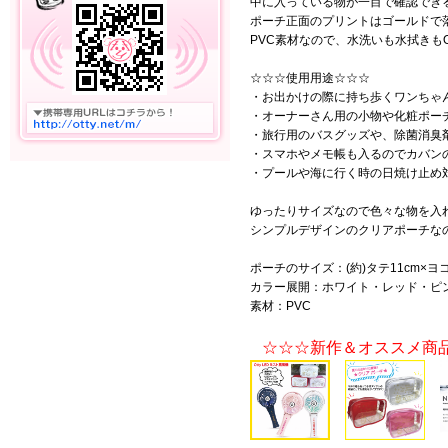
中に入っている物が一目で確認でき
ポーチ正面のプリントはゴールドで
PVC素材なので、水洗いも水拭きも
☆☆☆使用用途☆☆☆
・お出かけの際に持ち歩くワンちゃ
・オーナーさん用の小物や化粧ポー
・旅行用のバスグッズや、除菌消臭
・スマホやメモ帳も入るのでカバン
・プールや海に行く時の日焼け止め
ゆったりサイズなので色々な物を入
シンプルデザインのクリアポーチな
ポーチのサイズ：(約)タテ11cm×ヨコ1
カラー展開：ホワイト・レッド・ピ
素材：PVC
☆☆☆新作＆オススメ商