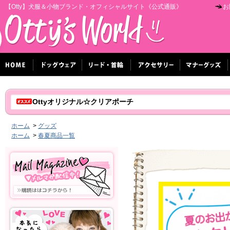
【Otty】犬服＆小物ブランド・オフィシャルサイト《公式通販》
お
Ottyオリジナル☆クリアポーチ
ホーム
>
グッズ
ホーム
>
春夏商品一覧