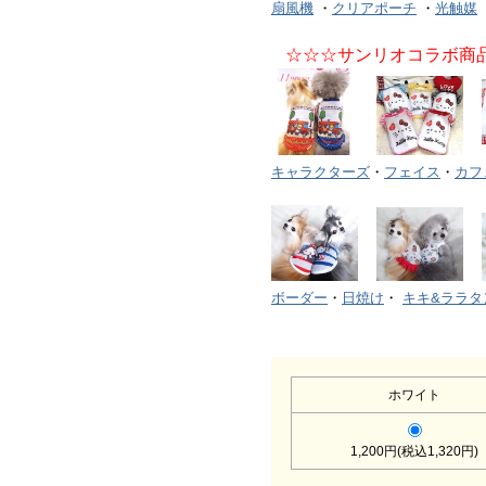
扇風機
・
クリアポーチ
・
光触媒
☆☆☆サンリオコラボ商
キャラクターズ
・
フェイス
・
カフ
ボーダー
・
日焼け
・
キキ&ララタ
ホワイト
1,200円(税込1,320円)