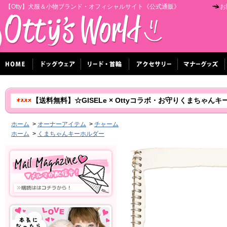
【Otty】犬服＆小物ブランド・オフィシャルサイト《公式通販》
お
【送料無料】☆GISELe × Ottyコラボ・お守りくまちゃん
ホーム
>
オーナーアイテム
>
チャーム
ホーム
>
くまちゃんキーホルダー