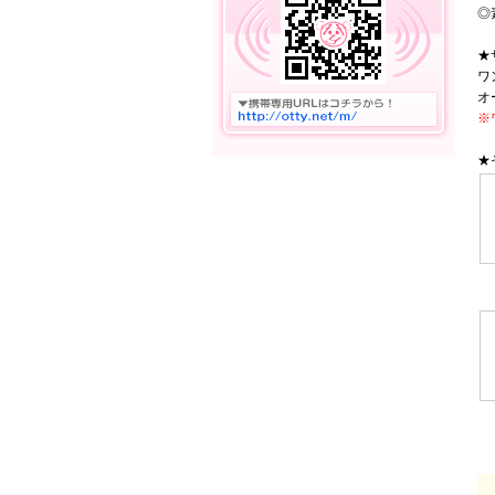
◎
★
ワ
オ
※
★