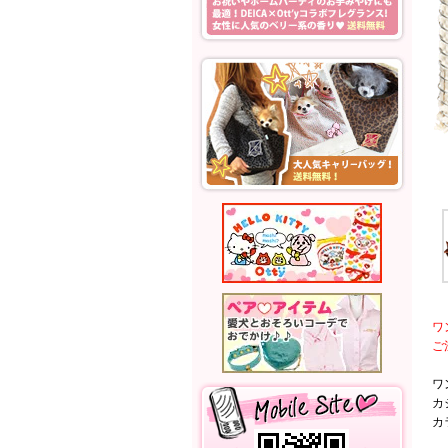
ワ
ご
ワ
カ
カ