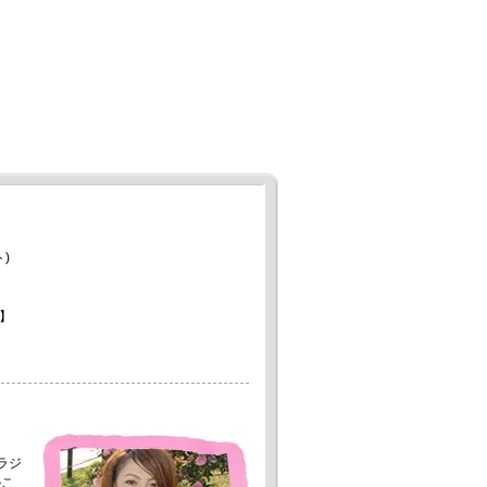
)
】
。
ラジ
のこ