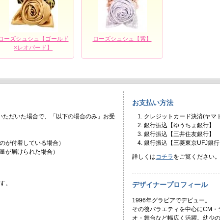
ローズシュシュ【ゴールド
ローズシュシュ【紫】
×レオパード】
お支払い方法
いただいた場合で、「以下の場合のみ」お受
クレジットカード決済(ヤマト
銀行振込【ゆうちょ銀行】
銀行振込【三井住友銀行】
のが付着している場合）
銀行振込【三菱東京UFJ銀行
量が届けられた場合）
詳しくは
コチラ
をご覧ください
す。
デザイナープロフィール
1996年グラビアでデビュー。
その後バラエティを中心にCM・
オ・舞台など幅広く活躍。幼少