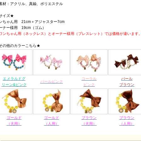
素材：アクリル、真鍮、ポリエステル
サイズ★
ンちゃん用 21cm＋アジャスター7cm
ーナー様用 19cm（ゴム）
ワンちゃん用（ネックレス）とオーナー様用（ブレスレット）では価格が違います
その他のカラーこちら★
エメラルドグ
コーラル
パール
パールピンク
リーン&ピンク
ピンク
ブラウン
ゴールド
ゴールド
ブラウン
ブラウン
（犬用）
（人用）
（犬用）
（人用）