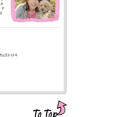
好き
・デ
立
山王2-12-6