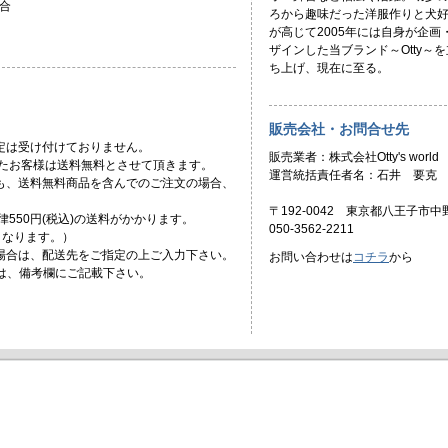
合
ろから趣味だった洋服作りと犬
が高じて2005年には自身が企画
ザインした当ブランド～Otty～を
ち上げ、現在に至る。
販売会社・お問合せ先
定は受け付けておりません。
販売業者：株式会社Otty's world
頂いたお客様は送料無料とさせて頂きます。
運営統括責任者名：石井 要克
ても、送料無料商品を含んでのご注文の場合、
〒192-0042 東京都八王子市中野
一律550円(税込)の送料がかかります。
050-3562-2211
)となります。）
場合は、配送先をご指定の上ご入力下さい。
お問い合わせは
コチラ
から
合は、備考欄にご記載下さい。