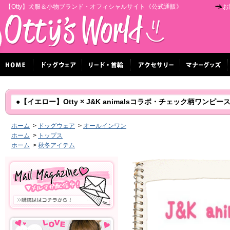
【Otty】犬服＆小物ブランド・オフィシャルサイト《公式通販》
お
●【イエロー】Otty × J&K animalsコラボ・チェック柄ワンピース
ホーム
>
ドッグウェア
>
オールインワン
ホーム
>
トップス
ホーム
>
秋冬アイテム