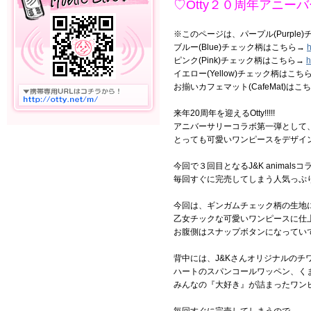
♡Otty２０周年アニーバ
※このページは、パープル(Purpl
ブルー(Blue)チェック柄はこちら→
h
ピンク(Pink)チェック柄はこちら→
h
イエロー(Yellow)チェック柄はこち
お揃いカフェマット(CafeMat)はこ
来年20周年を迎えるOtty!!!!!
アニバーサリーコラボ第一弾として、人
とっても可愛いワンピースをデザイ
今回で３回目となるJ&K animalsコ
毎回すぐに完売してしまう人気っぷ
今回は、ギンガムチェック柄の生地
乙女チックな可愛いワンピースに仕
お腹側はスナップボタンになってい
背中には、J&Kさんオリジナルの
ハートのスパンコールワッペン、く
みんなの『大好き』が詰まったワン
毎回すぐに完売してしまうので、