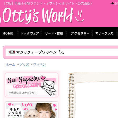
【Otty】犬服＆小物ブランド・オフィシャルサイト《公式通販》
お
マジックテープワッペン『X』
ホーム
>
グッズ
>
ワッペン