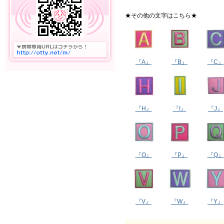
★その他の文字はこちら★
『A』
『B』
『C』
『H』
『I』
『J』
『O』
『P』
『Q』
『V』
『W』
『Y』