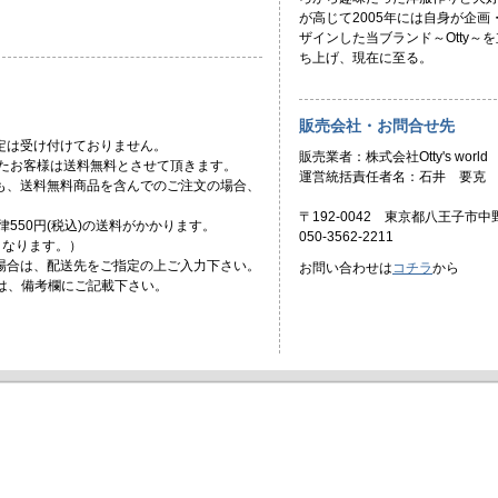
が高じて2005年には自身が企画
ザインした当ブランド～Otty～を
ち上げ、現在に至る。
販売会社・お問合せ先
定は受け付けておりません。
販売業者：株式会社Otty's world
頂いたお客様は送料無料とさせて頂きます。
運営統括責任者名：石井 要克
ても、送料無料商品を含んでのご注文の場合、
〒192-0042 東京都八王子市中野
一律550円(税込)の送料がかかります。
050-3562-2211
)となります。）
場合は、配送先をご指定の上ご入力下さい。
お問い合わせは
コチラ
から
合は、備考欄にご記載下さい。