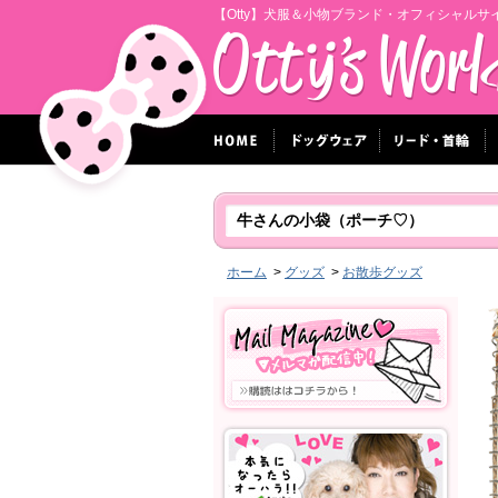
【Otty】犬服＆小物ブランド・オフィシャルサ
牛さんの小袋（ポーチ♡）
ホーム
>
グッズ
>
お散歩グッズ