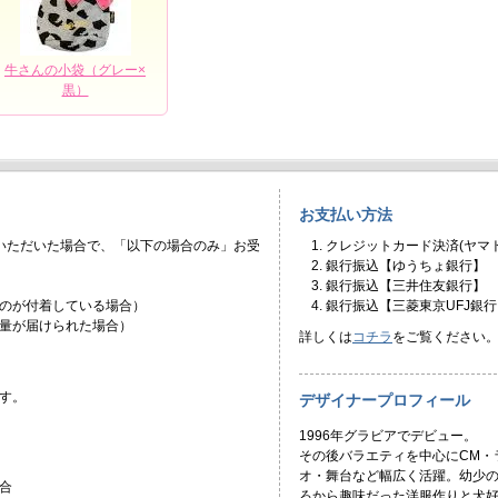
牛さんの小袋（グレー×
黒）
お支払い方法
いただいた場合で、「以下の場合のみ」お受
クレジットカード決済(ヤマト
銀行振込【ゆうちょ銀行】
銀行振込【三井住友銀行】
のが付着している場合）
銀行振込【三菱東京UFJ銀行
量が届けられた場合）
詳しくは
コチラ
をご覧ください
す。
デザイナープロフィール
1996年グラビアでデビュー。
その後バラエティを中心にCM・
オ・舞台など幅広く活躍。幼少
合
ろから趣味だった洋服作りと犬