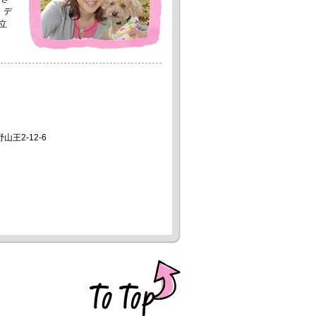
・デ
立
山王2-12-6