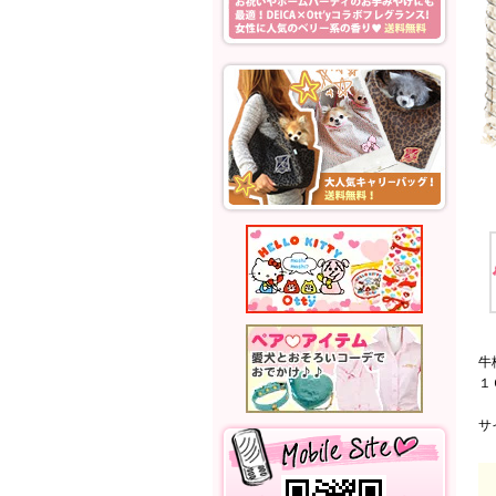
牛
１
サ