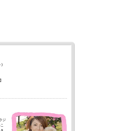
)
】
。
ラジ
のこ
好き