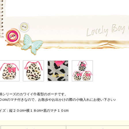
柄シリーズのカワイイ巾着型のポーチです。
０cmのマチ付きなので、お散歩やお出かけの際の小物入れにお使い下さい♪
イズ：縦２０cm×横１８cm×底のマチ１０cm