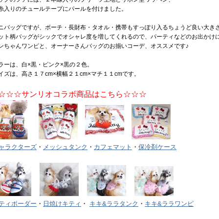
糸入りのチュールテープにパールを付けました。
ニバッグですが、ボーチ・長財布・タオル・携帯もすっぽり入るちょうど良い大き
ット柄バッグがシックでオシャレ度を増してくれるので、パーティなどのお出かけ
ンちゃんワンピと、オーナーさんバッグのお揃いコーデ、オススメです♪
ラーは、白×黒・ピンク×黒の２色。
イズは、高さ１７cm×横幅２１cm×マチ１１cmです。
☆☆☆サンリオコラボ商品はこちら☆☆☆
ャラクターズ
・
メッシュタンク
・
カフェマット
・
保冷剤ケース
ティボーダー
・
日焼けキティ
・
キキ&ララタンク
・
キキ&ララワンピ