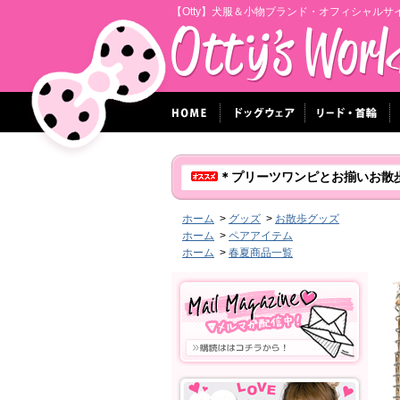
【Otty】犬服＆小物ブランド・オフィシャルサ
＊プリーツワンピとお揃いお散
ホーム
>
グッズ
>
お散歩グッズ
ホーム
>
ペアアイテム
ホーム
>
春夏商品一覧