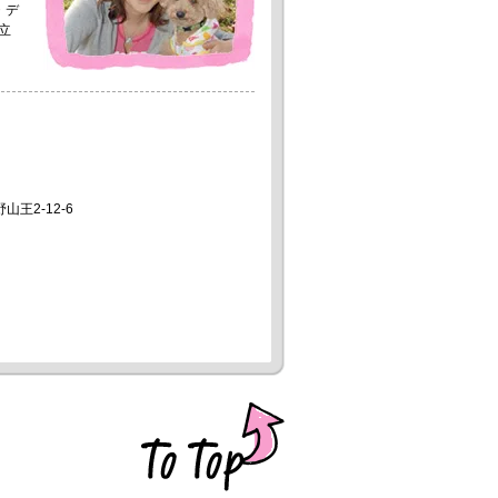
・デ
立
山王2-12-6