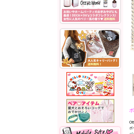
ボ
O
ボ
バ