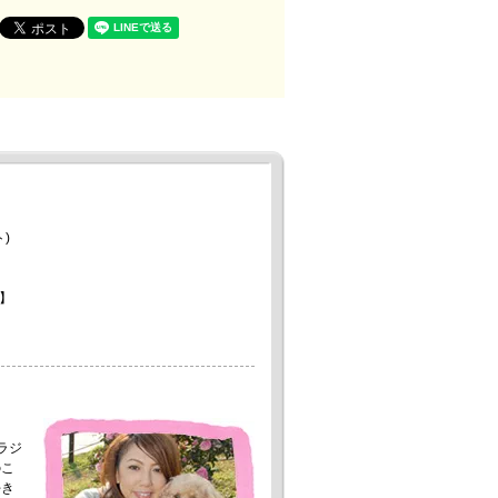
)
】
。
ラジ
のこ
好き