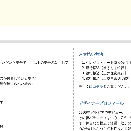
お支払い方法
いただいた場合で、「以下の場合のみ」お受
クレジットカード決済(ヤマト
銀行振込【ゆうちょ銀行】
銀行振込【三井住友銀行】
のが付着している場合）
銀行振込【三菱東京UFJ銀行
量が届けられた場合）
詳しくは
コチラ
をご覧ください
す。
デザイナープロフィール
1996年グラビアでデビュー。
その後バラエティを中心にCM・
オ・舞台など幅広く活躍。幼少
合
ろから趣味だった洋服作りと犬