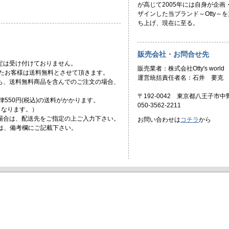
が高じて2005年には自身が企画
ザインした当ブランド～Otty～を
ち上げ、現在に至る。
販売会社・お問合せ先
定は受け付けておりません。
販売業者：株式会社Otty's world
頂いたお客様は送料無料とさせて頂きます。
運営統括責任者名：石井 要克
ても、送料無料商品を含んでのご注文の場合、
〒192-0042 東京都八王子市中野
一律550円(税込)の送料がかかります。
050-3562-2211
)となります。）
場合は、配送先をご指定の上ご入力下さい。
お問い合わせは
コチラ
から
合は、備考欄にご記載下さい。