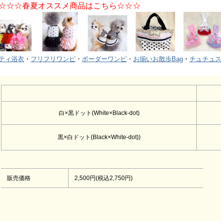
☆☆☆春夏オススメ商品はこちら☆☆☆
ティ浴衣
・
フリフリワンピ
・
ボーダーワンピ
・
お揃いお散歩Bag
・
チュチュ
白×黒ドット(White×Black-dot)
黒×白ドット(Black×White-dot))
販売価格
2,500円(税込2,750円)