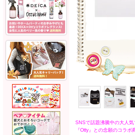
SNSで話題沸騰中の大人気
『Otty』との念願のコラ