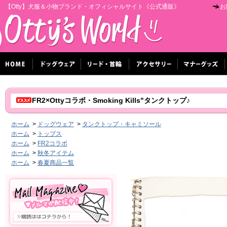
【Otty】犬服＆小物ブランド・オフィシャルサイト《公式通販》
お
FR2×Ottyコラボ・Smoking Kills"タンクトップ♪
ホーム
>
ドッグウェア
>
タンクトップ・キャミソール
ホーム
>
トップス
ホーム
>
FR2コラボ
ホーム
>
秋冬アイテム
ホーム
>
春夏商品一覧