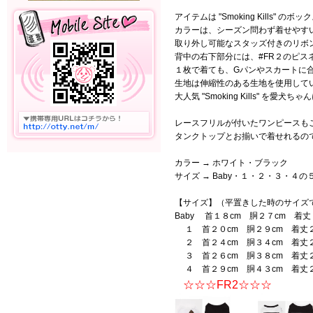
アイテムは "Smoking Kills
カラーは、シーズン問わず着せやす
取り外し可能なスタッズ付きのリボ
背中の右下部分には、#FR２のピス
１枚で着ても、Gパンやスカートに
生地は伸縮性のある生地を使用して
大人気 "Smoking Kills" 
レースフリルが付いたワンピースも
タンクトップとお揃いで着せれるので
カラー → ホワイト・ブラック
サイズ → Baby・１・２・３・４
【サイズ】（平置きした時のサイズ
Baby 首１８cm 胴２７cm 着丈
１ 首２０cm 胴２９cm 着丈２
２ 首２４cm 胴３４cm 着丈２
３ 首２６cm 胴３８cm 着丈２
４ 首２９cm 胴４３cm 着丈２
☆☆☆FR2☆☆☆