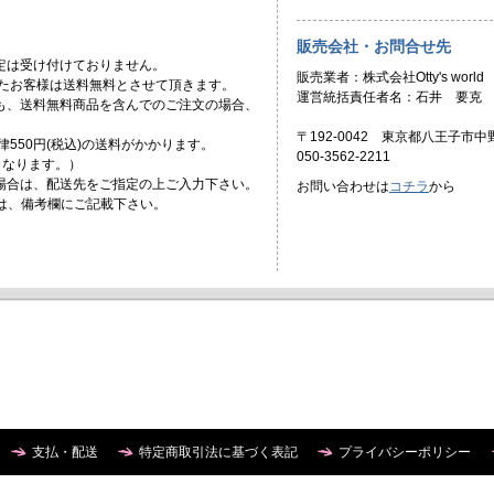
販売会社・お問合せ先
定は受け付けておりません。
販売業者：株式会社Otty's world
頂いたお客様は送料無料とさせて頂きます。
運営統括責任者名：石井 要克
ても、送料無料商品を含んでのご注文の場合、
〒192-0042 東京都八王子市中野
一律550円(税込)の送料がかかります。
050-3562-2211
)となります。）
場合は、配送先をご指定の上ご入力下さい。
お問い合わせは
コチラ
から
合は、備考欄にご記載下さい。
支払・配送
特定商取引法に基づく表記
プライバシーポリシー