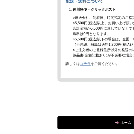
配送・送料について
佐川急便・クリックポスト
○運送会社、到着日、時間指定のご指
○5,500円(税込)以上、お買い上げ
合計金額が5,500円に達していなく
送料は0円となります。
○5,500円(税込)以下の場合は、全国
（※沖縄、離島は送料1,300円(税込
○ご注文者のご登録住所以外の発送の
納品書(金額記載あり)が不必要な場
詳しくは
コチラ
をご覧ください。
ホーム