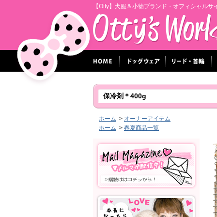
【Otty】犬服＆小物ブランド・オフィシャルサ
保冷剤＊400g
ホーム
>
オーナーアイテム
ホーム
>
春夏商品一覧