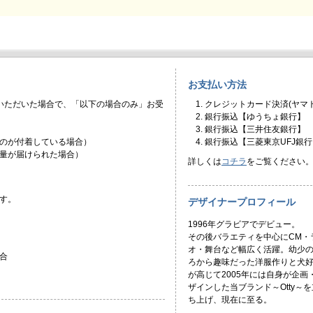
お支払い方法
いただいた場合で、「以下の場合のみ」お受
クレジットカード決済(ヤマト
銀行振込【ゆうちょ銀行】
銀行振込【三井住友銀行】
のが付着している場合）
銀行振込【三菱東京UFJ銀行
量が届けられた場合）
詳しくは
コチラ
をご覧ください
す。
デザイナープロフィール
1996年グラビアでデビュー。
その後バラエティを中心にCM・
オ・舞台など幅広く活躍。幼少
合
ろから趣味だった洋服作りと犬
が高じて2005年には自身が企画
ザインした当ブランド～Otty～を
ち上げ、現在に至る。