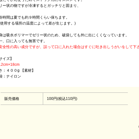
リー状の物ですが冷凍するとガッチリと固まり、
冷時間は夏でも約９時間くらい保ちます。
※使用する場所の温度によって差が生じます。)
身は吸水ポリマーでゼリー状のため、破袋しても外に出にくくなっています。
一、口に入っても無害です。
安全性の高い成分ですが、誤って口に入れた場合はすぐに吐き出しうがいをして下
サイズ】
2cm×18cm
さ：４００g 【素材】
袋：ナイロン
販売価格
100円(税込110円)