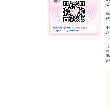
ゼ
保
(
中
万
※
【
約1
重
外