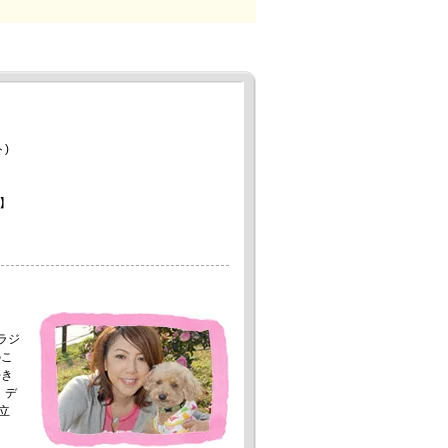
)
】
。
ラジ
のこ
好き
・デ
立