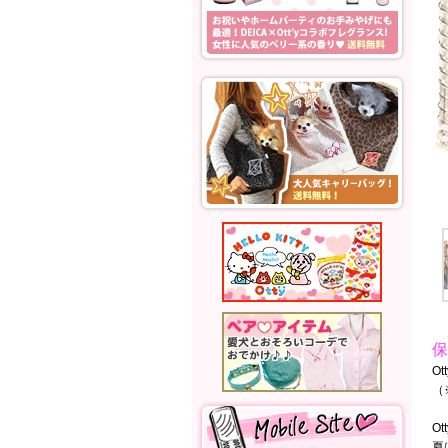
保
O
（
O
夏