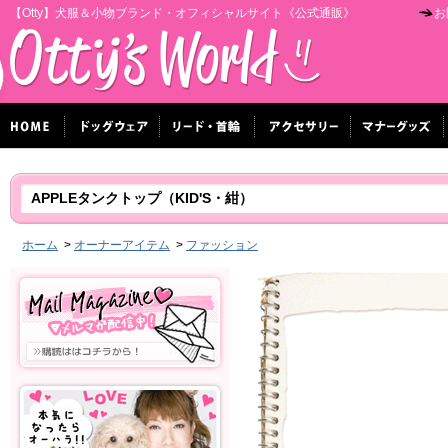
【Otty】犬服＆小物ブランド・オフィシャルサイト《公式通販》
お
APPLEタンクトップ（KID'S・紺）
ホーム
>
オーナーアイテム
>
ファッション