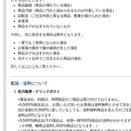
けするものとします。
商品破損（商品が壊れている場合）
商品汚損（商品に汚れと認められるものが付着している場合）
誤配送（ご注文内容と異なる商品、数量が届けられた場合）
未使用
商品タグがはずされていないもの
※但し、次に該当する場合は除外となります。
一度でもご使用になられた場合
お客様の責任で傷や破損が生じた場合
商品タグをはずされた場合
当サイト以外でご注文された商品の場合
詳しくは
コチラ
をご覧ください。
配送・送料について
佐川急便・クリックポスト
○運送会社、到着日、時間指定のご指定は受け付けておりません。
○5,500円(税込)以上、お買い上げ頂いたお客様は送料無料とさせて頂き
合計金額が5,500円に達していなくても、送料無料商品を含んでのご注
送料は0円となります。
○5,500円(税込)以下の場合は、全国一律550円(税込)の送料がかかりま
（※沖縄、離島は送料1,300円(税込)となります。）