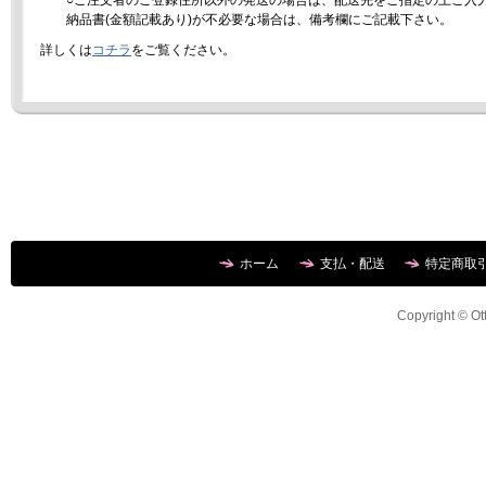
○ご注文者のご登録住所以外の発送の場合は、配送先をご指定の上ご入
納品書(金額記載あり)が不必要な場合は、備考欄にご記載下さい。
詳しくは
コチラ
をご覧ください。
ホーム
支払・配送
特定商取
Copyright © Ott