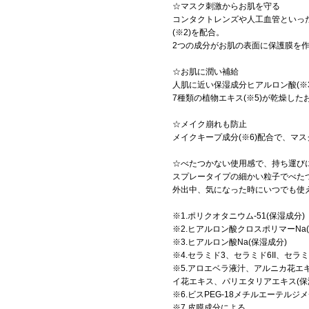
☆マスク刺激からお肌を守る
コンタクトレンズや人工血管といった
(※2)を配合。
2つの成分がお肌の表面に保護膜を作
☆お肌に潤い補給
人肌に近い保湿成分ヒアルロン酸(※3
7種類の植物エキス(※5)が乾燥し
☆メイク崩れも防止
メイクキープ成分(※6)配合で、マ
☆べたつかない使用感で、持ち運び
スプレータイプの細かい粒子でべた
外出中、気になった時にいつでも使
※1.ポリクオタニウム-51(保湿成分)
※2.ヒアルロン酸クロスポリマーNa(
※3.ヒアルロン酸Na(保湿成分)
※4.セラミド3、セラミド6II、セラミ
※5.アロエベラ液汁、アルニカ花エ
イ花エキス、パリエタリアエキス(保
※6.ビスPEG-18メチルエーテルジ
※7.皮膜成分による