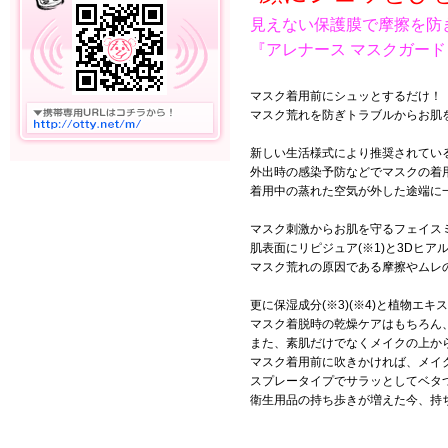
見えない保護膜で摩擦を防
『アレナース マスクガー
マスク着用前にシュッとするだけ！
マスク荒れを防ぎトラブルからお肌
新しい生活様式により推奨されてい
外出時の感染予防などでマスクの着
着用中の蒸れた空気が外した途端に
マスク刺激からお肌を守るフェイス
肌表面にリピジュア(※1)と3Dヒア
マスク荒れの原因である摩擦やムレ
更に保湿成分(※3)(※4)と植物エキ
マスク着脱時の乾燥ケアはもちろん
また、素肌だけでなくメイクの上か
マスク着用前に吹きかければ、メイク
スプレータイプでサラッとしてベタ
衛生用品の持ち歩きが増えた今、持