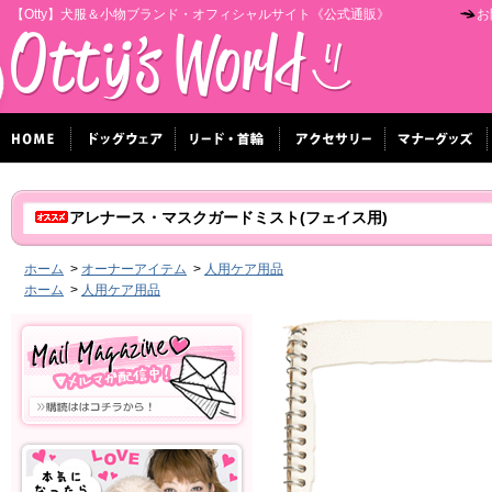
【Otty】犬服＆小物ブランド・オフィシャルサイト《公式通販》
お
アレナース・マスクガードミスト(フェイス用)
ホーム
>
オーナーアイテム
>
人用ケア用品
ホーム
>
人用ケア用品