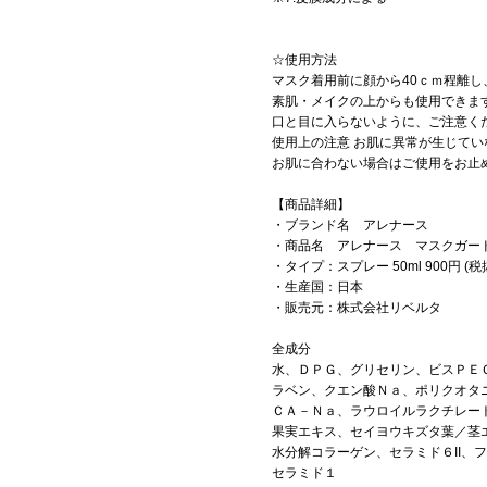
☆使用方法
マスク着用前に顔から40ｃｍ程離
素肌・メイクの上からも使用できま
口と目に入らないように、ご注意く
使用上の注意 お肌に異常が生じて
お肌に合わない場合はご使用をお止
【商品詳細】
・ブランド名 アレナース
・商品名 アレナース マスクガー
・タイプ：スプレー 50ml 900円 (税
・生産国：日本
・販売元：株式会社リベルタ
全成分
水、ＤＰＧ、グリセリン、ビスＰＥ
ラベン、クエン酸Ｎａ、ポリクオタ
ＣＡ－Ｎａ、ラウロイルラクチレー
果実エキス、セイヨウキズタ葉／茎
水分解コラーゲン、セラミド６II
セラミド１