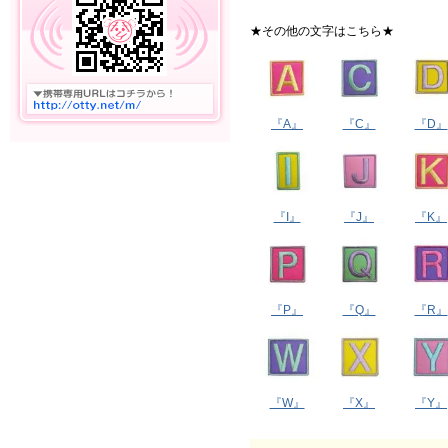
★その他の文字はこちら★
『A』
『C』
『D』
『I』
『J』
『K』
『P』
『Q』
『R』
『W』
『X』
『Y』