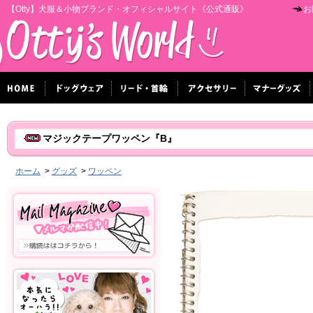
【Otty】犬服＆小物ブランド・オフィシャルサイト《公式通販》
お
マジックテープワッペン『B』
ホーム
>
グッズ
>
ワッペン