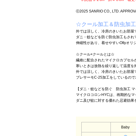
ⓒ2025 SANRIO CO., LTD. APPROV
☆クール加工＆防虫加工
外では涼しく、冷房のきいたお部屋
ダニ・蚊などを防ぐ防虫加工もされ
伸縮性があり、着せやすいOttyオリ
☆クール×クールとは☆
繊維に配合されたマイクロカプセルが
寒いときは放熱を繰り返して温度を
外では涼しく、冷房のきいたお部屋
プレサーモC-25加工をしているの
【ダニ・蚊などを防ぐ 防虫加工 マ
マイクロコロンHYCは、画期的な
ダニ及び蚊に対する優れた忌避効果
Baby