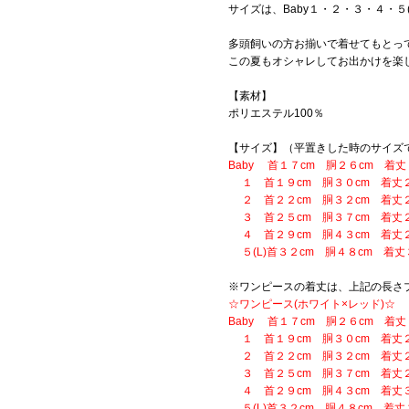
サイズは、Baby１・２・３・４・５
多頭飼いの方お揃いで着せてもとっ
この夏もオシャレしてお出かけを楽
【素材】
ポリエステル100％
【サイズ】（平置きした時のサイズ
Baby 首１７cm 胴２６cm 着丈
１ 首１９cm 胴３０cm 着丈２
２ 首２２cm 胴３２cm 着丈２
３ 首２５cm 胴３７cm 着丈２
４ 首２９cm 胴４３cm 着丈２
５(L)首３２cm 胴４８cm 着丈
※ワンピースの着丈は、上記の長さプ
☆ワンピース(ホワイト×レッド)☆
Baby 首１７cm 胴２６cm 着丈
１ 首１９cm 胴３０cm 着丈２
２ 首２２cm 胴３２cm 着丈２
３ 首２５cm 胴３７cm 着丈２
４ 首２９cm 胴４３cm 着丈３
５(L)首３２cm 胴４８cm 着丈３