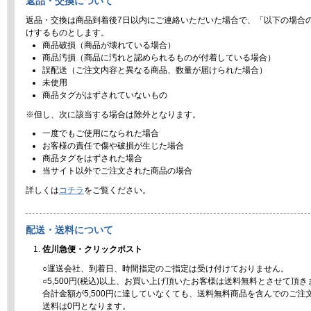
返品・交換について
返品・交換は商品到着後7日以内にご連絡いただいた場合で、「以下の場合
けするものとします。
商品破損（商品が壊れている場合）
商品汚損（商品に汚れと認められるものが付着している場合）
誤配送（ご注文内容と異なる商品、数量が届けられた場合）
未使用
商品タグがはずされていないもの
※但し、次に該当する場合は除外となります。
一度でもご使用になられた場合
お客様の責任で傷や破損が生じた場合
商品タグをはずされた場合
当サイト以外でご注文された商品の場合
詳しくは
コチラ
をご覧ください。
配送・送料について
佐川急便・クリックポスト
○運送会社、到着日、時間指定のご指定は受け付けておりません。
○5,500円(税込)以上、お買い上げ頂いたお客様は送料無料とさせて頂き
合計金額が5,500円に達していなくても、送料無料商品を含んでのご注
送料は0円となります。