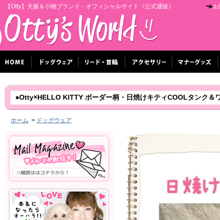
【Otty】犬服＆小物ブランド・オフィシャルサイト《公式通販》
お
●Otty×HELLO KITTY ボーダー柄・日焼けキティCOOLタンク＆
ホーム
>
ドッグウェア