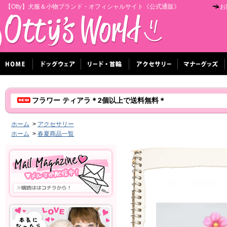
【Otty】犬服＆小物ブランド・オフィシャルサイト《公式通販》
お
フラワー ティアラ＊2個以上で送料無料＊
ホーム
>
アクセサリー
ホーム
>
春夏商品一覧