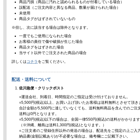
商品汚損（商品に汚れと認められるものが付着している場合）
誤配送（ご注文内容と異なる商品、数量が届けられた場合）
未使用
商品タグがはずされていないもの
※但し、次に該当する場合は除外となります。
一度でもご使用になられた場合
お客様の責任で傷や破損が生じた場合
商品タグをはずされた場合
当サイト以外でご注文された商品の場合
詳しくは
コチラ
をご覧ください。
配送・送料について
佐川急便・クリックポスト
○運送会社、到着日、時間指定のご指定は受け付けておりません。
○5,500円(税込)以上、お買い上げ頂いたお客様は送料無料とさせて頂き
合計金額が5,500円に達していなくても、送料無料商品を含んでのご注
送料は0円となります。
○5,500円(税込)以下の場合は、全国一律550円(税込)の送料がかかりま
（※沖縄、離島は送料1,300円(税込)となります。）
○ご注文者のご登録住所以外の発送の場合は、配送先をご指定の上ご入
納品書(金額記載あり)が不必要な場合は、備考欄にご記載下さい。