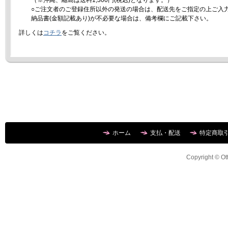
（※沖縄、離島は送料1,300円(税込)となります。）
○ご注文者のご登録住所以外の発送の場合は、配送先をご指定の上ご入
納品書(金額記載あり)が不必要な場合は、備考欄にご記載下さい。
詳しくは
コチラ
をご覧ください。
ホーム
支払・配送
特定商取
Copyright © Ott