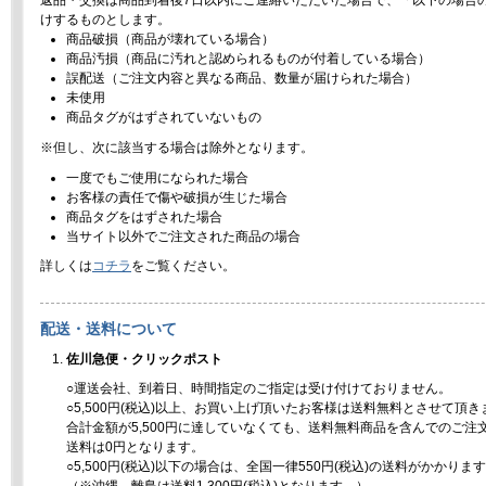
返品・交換は商品到着後7日以内にご連絡いただいた場合で、「以下の場合
けするものとします。
商品破損（商品が壊れている場合）
商品汚損（商品に汚れと認められるものが付着している場合）
誤配送（ご注文内容と異なる商品、数量が届けられた場合）
未使用
商品タグがはずされていないもの
※但し、次に該当する場合は除外となります。
一度でもご使用になられた場合
お客様の責任で傷や破損が生じた場合
商品タグをはずされた場合
当サイト以外でご注文された商品の場合
詳しくは
コチラ
をご覧ください。
配送・送料について
佐川急便・クリックポスト
○運送会社、到着日、時間指定のご指定は受け付けておりません。
○5,500円(税込)以上、お買い上げ頂いたお客様は送料無料とさせて頂き
合計金額が5,500円に達していなくても、送料無料商品を含んでのご注
送料は0円となります。
○5,500円(税込)以下の場合は、全国一律550円(税込)の送料がかかりま