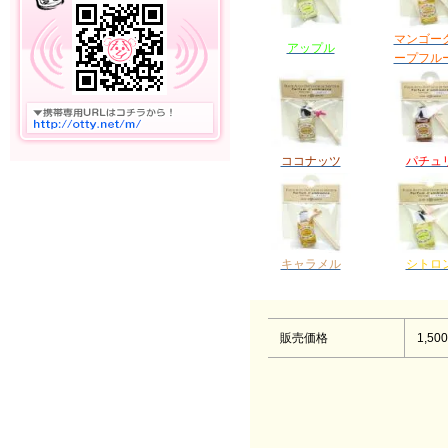
マンゴー
アップル
ープフル
ココナッツ
パチュ
キャラメル
シトロ
販売価格
1,50