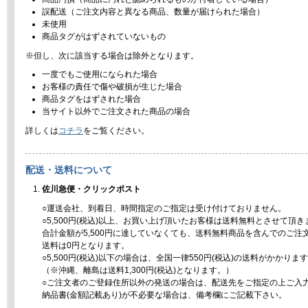
誤配送（ご注文内容と異なる商品、数量が届けられた場合）
未使用
商品タグがはずされていないもの
※但し、次に該当する場合は除外となります。
一度でもご使用になられた場合
お客様の責任で傷や破損が生じた場合
商品タグをはずされた場合
当サイト以外でご注文された商品の場合
詳しくは
コチラ
をご覧ください。
配送・送料について
佐川急便・クリックポスト
○運送会社、到着日、時間指定のご指定は受け付けておりません。
○5,500円(税込)以上、お買い上げ頂いたお客様は送料無料とさせて頂き
合計金額が5,500円に達していなくても、送料無料商品を含んでのご注
送料は0円となります。
○5,500円(税込)以下の場合は、全国一律550円(税込)の送料がかかりま
（※沖縄、離島は送料1,300円(税込)となります。）
○ご注文者のご登録住所以外の発送の場合は、配送先をご指定の上ご入
納品書(金額記載あり)が不必要な場合は、備考欄にご記載下さい。