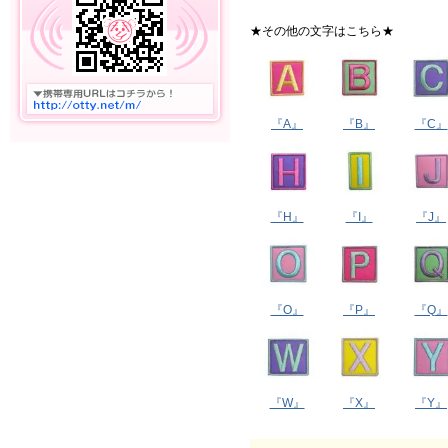
★その他の文字はこちら★
『A』
『B』
『C』
『H』
『I』
『J』
『O』
『P』
『Q』
『W』
『X』
『Y』