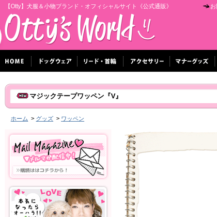
【Otty】犬服＆小物ブランド・オフィシャルサイト《公式通販》
お
マジックテープワッペン『V』
ホーム
>
グッズ
>
ワッペン