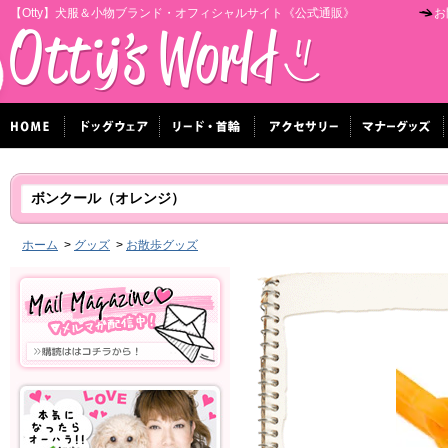
【Otty】犬服＆小物ブランド・オフィシャルサイト《公式通販》
お
ボンクール（オレンジ）
ホーム
>
グッズ
>
お散歩グッズ