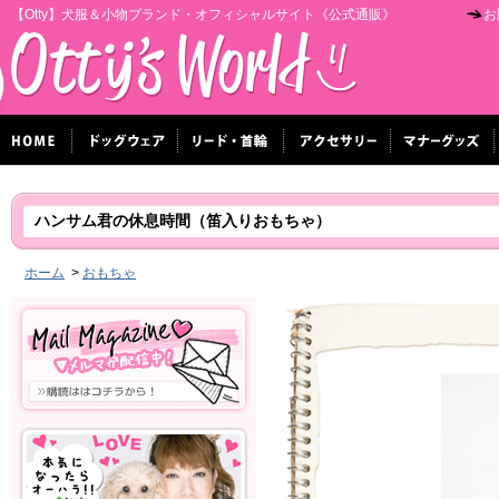
【Otty】犬服＆小物ブランド・オフィシャルサイト《公式通販》
お
ハンサム君の休息時間（笛入りおもちゃ）
ホーム
>
おもちゃ