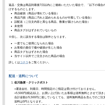
返品・交換は商品到着後7日以内にご連絡いただいた場合で、「以下の場合
けするものとします。
商品破損（商品が壊れている場合）
商品汚損（商品に汚れと認められるものが付着している場合）
誤配送（ご注文内容と異なる商品、数量が届けられた場合）
未使用
商品タグがはずされていないもの
※但し、次に該当する場合は除外となります。
一度でもご使用になられた場合
お客様の責任で傷や破損が生じた場合
商品タグをはずされた場合
当サイト以外でご注文された商品の場合
詳しくは
コチラ
をご覧ください。
配送・送料について
佐川急便・クリックポスト
○運送会社、到着日、時間指定のご指定は受け付けておりません。
○5,500円(税込)以上、お買い上げ頂いたお客様は送料無料とさせて頂き
合計金額が5,500円に達していなくても、送料無料商品を含んでのご注
送料は0円となります。