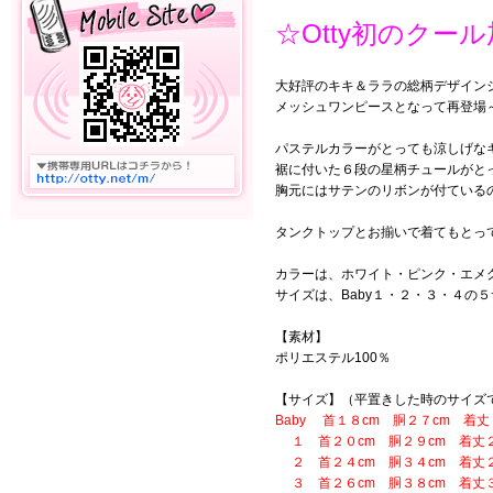
☆Otty初のク
大好評のキキ＆ララの総柄デザイン
メッシュワンピースとなって再登場～ヽ
パステルカラーがとっても涼しげな
裾に付いた６段の星柄チュールがとっ
胸元にはサテンのリボンが付ている
タンクトップとお揃いで着てもとっ
カラーは、ホワイト・ピンク・エメ
サイズは、Baby１・２・３・４の
【素材】
ポリエステル100％
【サイズ】（平置きした時のサイズ
Baby 首１８cm 胴２７cm 着丈
１ 首２０cm 胴２９cm 着丈２
２ 首２４cm 胴３４cm 着丈２
３ 首２６cm 胴３８cm 着丈３