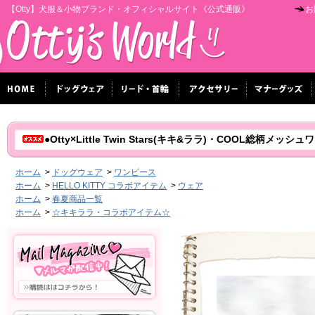
【Otty】犬服＆小物ブランド・オフィシャルサイト《公式通販》
お
●Otty×Little Twin Stars(キキ&ララ)・COOL総柄メッシュ
ホーム
>
ドッグウェア
>
ワンピース
ホーム
>
HELLO KITTY コラボアイテム
>
ウェア
ホーム
>
春夏商品一覧
ホーム
>
☆キキララ・コラボアイテム☆