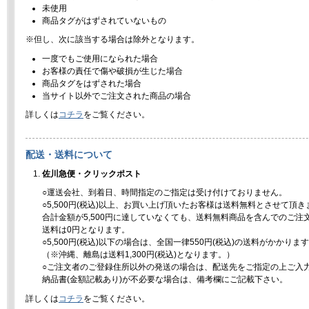
未使用
商品タグがはずされていないもの
※但し、次に該当する場合は除外となります。
一度でもご使用になられた場合
お客様の責任で傷や破損が生じた場合
商品タグをはずされた場合
当サイト以外でご注文された商品の場合
詳しくは
コチラ
をご覧ください。
配送・送料について
佐川急便・クリックポスト
○運送会社、到着日、時間指定のご指定は受け付けておりません。
○5,500円(税込)以上、お買い上げ頂いたお客様は送料無料とさせて頂き
合計金額が5,500円に達していなくても、送料無料商品を含んでのご注
送料は0円となります。
○5,500円(税込)以下の場合は、全国一律550円(税込)の送料がかかりま
（※沖縄、離島は送料1,300円(税込)となります。）
○ご注文者のご登録住所以外の発送の場合は、配送先をご指定の上ご入
納品書(金額記載あり)が不必要な場合は、備考欄にご記載下さい。
詳しくは
コチラ
をご覧ください。