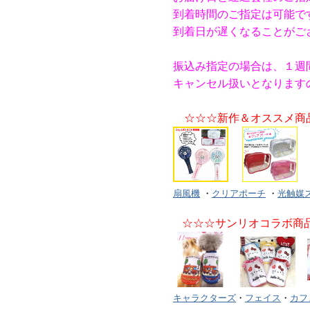
到着時間のご指定は可能で
到着日が遅くなることがご
振込み指定の場合は、１週
キャンセル扱いとなります
☆☆☆新作＆オススメ商
扇風機
・
クリアポーチ
・
光触媒
☆☆☆サンリオコラボ商
キャラクターズ
・
フェイス
・
カフ