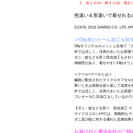
４ 首２９cm 胴４３cm 着丈３
色違い＆形違いで着せれる
ⓒ1976, 2016 SANRIO CO., LTD. 
☆Otty初のクール加工＆
Ottyオリジナルのメッシュ生地で『
外では涼しく、冷房のきいたお部屋
ダニ・蚊などを防ぐ防虫加工もされ
伸縮性があり、着せやすいOttyオリ
☆クール×クールとは☆
繊維に配合されたマイクロカプセルが
寒いときは放熱を繰り返して温度を
外では涼しく、冷房のきいたお部屋
プレサーモC-25加工をしているの
【ダニ・蚊などを防ぐ 防虫加工 マ
マイクロコロンHYCは、画期的な
ダニ及び蚊に対する優れた忌避効果
お届け日と運送会社のご指