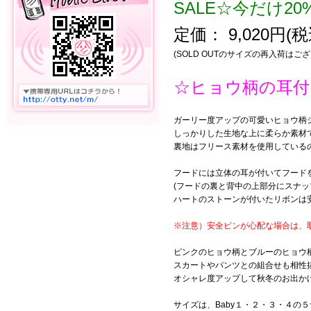
SALE☆今だけ20
定価： 9,020円(税込
(SOLD OUTのサイズの再入荷はご
☆ヒョウ柄の耳付
ガーリー度アップの可愛いヒョウ柄
しっかりした生地な上に柔らか素材
裏地はフリース素材を使用している
フードには立体の耳が付いてフード
(フードの裏と背中の上部分にスナ
ハートのストーンが付いたリボンは
※注意）安全ピンが心配な場合は、
ピンクのヒョウ柄とブルーのヒョウ
スカートやパンツとの組合せも相性抜
オシャレ度アップして秋冬のお出か
サイズは、Baby１・２・３・４の