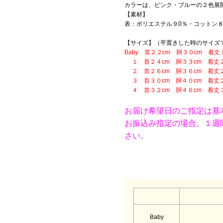
カラーは、ピンク・ブルーの２色展
【素材】
表：ポリエステル９0％・コットン
【サイズ】（平置きした時のサイズ
Baby 首２２cm 胴３０cm 着丈
１ 首２４cm 胴３３cm 着丈２
２ 首２６cm 胴３６cm 着丈２
３ 首３０cm 胴４０cm 着丈２
４ 首３２cm 胴４６cm 着丈３
お届け希望日のご指定は基
お振込み指定の場合、１週
さい。
Baby