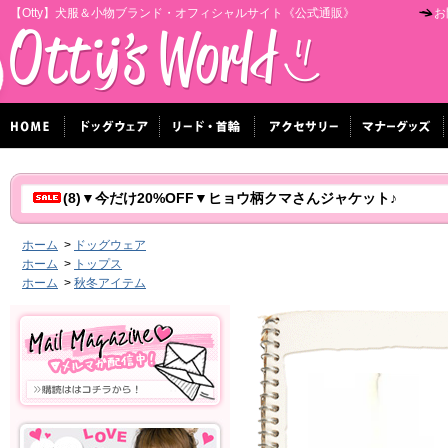
【Otty】犬服＆小物ブランド・オフィシャルサイト《公式通販》
お
(8)▼今だけ20%OFF▼ヒョウ柄クマさんジャケット♪
ホーム
>
ドッグウェア
ホーム
>
トップス
ホーム
>
秋冬アイテム