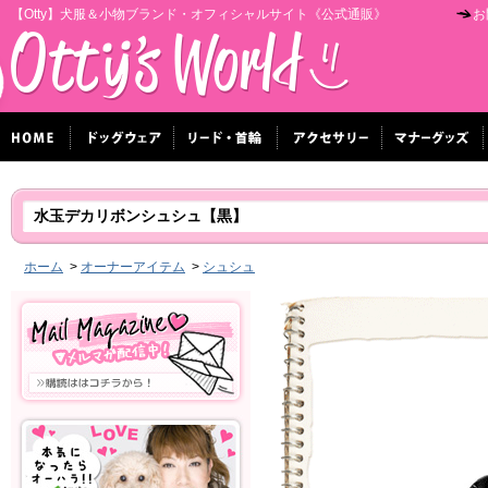
【Otty】犬服＆小物ブランド・オフィシャルサイト《公式通販》
お
水玉デカリボンシュシュ【黒】
ホーム
>
オーナーアイテム
>
シュシュ