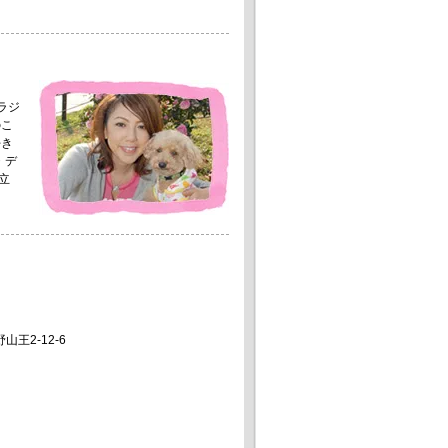
ラジ
のこ
好き
・デ
立
山王2-12-6