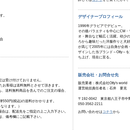
す。
デザイナープロフィール
1996年グラビアでデビュー。
その後バラエティを中心にCM・
オ・舞台など幅広く活躍。幼少
合
ろから趣味だった洋服作りと犬
が高じて2005年には自身が企画
ザインした当ブランド～Otty～を
ち上げ、現在に至る。
販売会社・お問合せ先
定は受け付けておりません。
販売業者：株式会社Otty's world
頂いたお客様は送料無料とさせて頂きます。
運営統括責任者名：石井 要克
ても、送料無料商品を含んでのご注文の場合、
〒192-0042 東京都八王子市中野
一律550円(税込)の送料がかかります。
050-3562-2211
)となります。）
場合は、配送先をご指定の上ご入力下さい。
お問い合わせは
コチラ
から
合は、備考欄にご記載下さい。