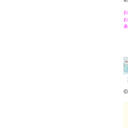
筒
お
お
承
ⓒ