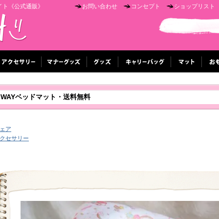
イト《公式通販》
お問い合わせ
コンセプト
ショップリスト
ララ)・３WAYベッドマット・送料無料
ェア
クセサリー