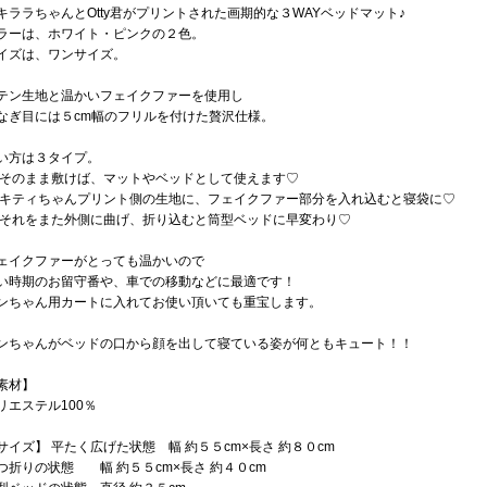
キララちゃんとOtty君がプリントされた画期的な３WAYベッドマット♪
ラーは、ホワイト・ピンクの２色。
イズは、ワンサイズ。
テン生地と温かいフェイクファーを使用し
なぎ目には５cm幅のフリルを付けた贅沢仕様。
い方は３タイプ。
.そのまま敷けば、マットやベッドとして使えます♡
.キティちゃんプリント側の生地に、フェイクファー部分を入れ込むと寝袋に♡
.それをまた外側に曲げ、折り込むと筒型ベッドに早変わり♡
ェイクファーがとっても温かいので
い時期のお留守番や、車での移動などに最適です！
ンちゃん用カートに入れてお使い頂いても重宝します。
ンちゃんがベッドの口から顔を出して寝ている姿が何ともキュート！！
素材】
リエステル100％
サイズ】 平たく広げた状態 幅 約５５cm×長さ 約８０cm
つ折りの状態 幅 約５５cm×長さ 約４０cm