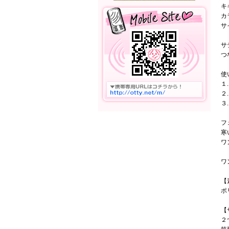
キ
カ
サ
サ
つ
使
１
２
３
フ
寒
ワ
ワ
【
ポ
【
２