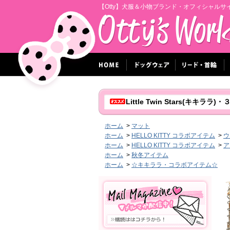
【Otty】犬服＆小物ブランド・オフィシャルサ
Little Twin Stars(キキ
ホーム
>
マット
ホーム
>
HELLO KITTY コラボアイテム
>
ウ
ホーム
>
HELLO KITTY コラボアイテム
>
ア
ホーム
>
秋冬アイテム
ホーム
>
☆キキララ・コラボアイテム☆