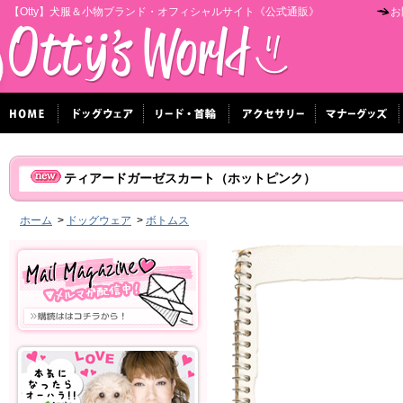
【Otty】犬服＆小物ブランド・オフィシャルサイト《公式通販》
お
ティアードガーゼスカート（ホットピンク）
ホーム
>
ドッグウェア
>
ボトムス