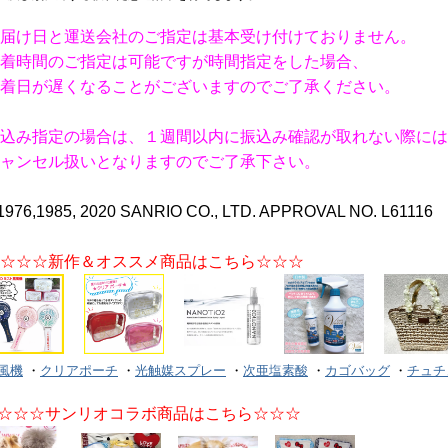
届け日と運送会社のご指定は基本受け付けておりません。
着時間のご指定は可能ですが時間指定をした場合、
着日が遅くなることがございますのでご了承ください。
込み指定の場合は、１週間以内に振込み確認が取れない際には
ャンセル扱いとなりますのでご了承下さい。
1976,1985, 2020 SANRIO CO., LTD. APPROVAL NO. L61116
☆☆☆新作＆オススメ商品はこちら☆☆☆
風機
・
クリアポーチ
・
光触媒スプレー
・
次亜塩素酸
・
カゴバッグ
・
チュチ
☆☆☆サンリオコラボ商品はこちら☆☆☆