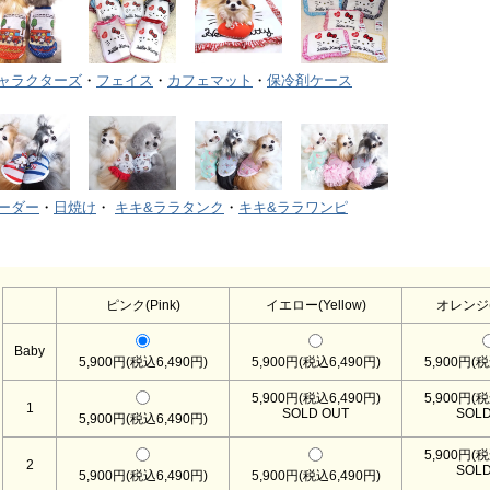
ャラクターズ
・
フェイス
・
カフェマット
・
保冷剤ケース
ーダー
・
日焼け
・
キキ&ララタンク
・
キキ&ララワンピ
ピンク(Pink)
イエロー(Yellow)
オレンジ(O
Baby
5,900円(税込6,490円)
5,900円(税込6,490円)
5,900円(税
5,900円(税込6,490円)
5,900円(税
1
SOLD OUT
SOLD
5,900円(税込6,490円)
5,900円(税
2
SOLD
5,900円(税込6,490円)
5,900円(税込6,490円)