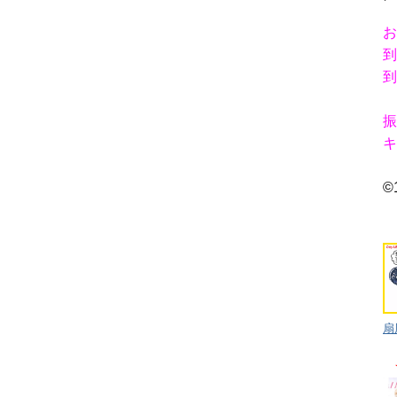
お
到
到
振
キ
©
扇