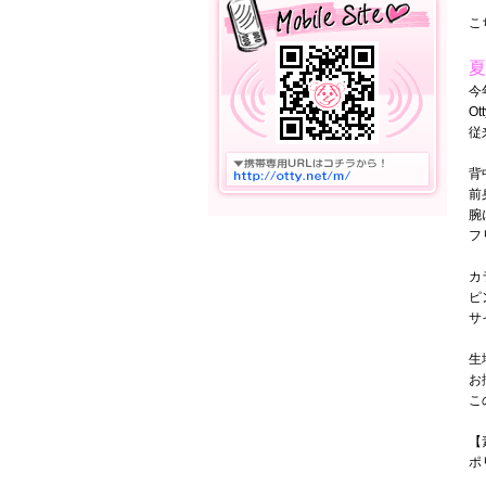
こ
夏
今
O
従
背
前
腕
フ
カ
ピ
サ
生
お
こ
【
ポ