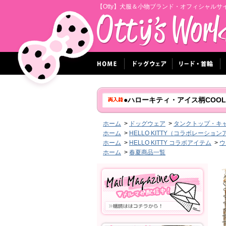
【Otty】犬服＆小物ブランド・オフィシャルサ
●ハローキティ・アイス柄COO
ホーム
>
ドッグウェア
>
タンクトップ・キ
ホーム
>
HELLO KITTY（コラボレーショ
ホーム
>
HELLO KITTY コラボアイテム
>
ウ
ホーム
>
春夏商品一覧