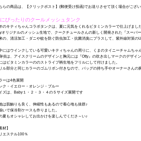
ちらの商品は、【クリックポスト】(郵便受け投函)でお送りさせて頂く場合がござ
にぴったりのクールメッシュタンク
年のキティちゃんコラボタンクは、夏に元気をくれるビタミンカラーで仕上げまし
ttyオリジナルのメッシュ生地で、クークチュールさんの新しく開発された『スーパ
来の、清涼加工・ダニや蚊を防ぐ防虫加工・抗菌消臭にプラスして、紫外線対策のU
中にはウインクしている可愛いキティちゃんの周りに、くまのタイニーチャムちゃん
身頃は、アイスクリームのデザインと胸元には『Otty』の吹き出しマークのデザイ
にはビタミンカラーののストライプ柄生地をフリルにして付けました。
リル部分と同じカラーのゴムリボン付きなので、バッグの持ち手やオーナーさんの
ラーは4色展開
ンク・イエロー・オレンジ・ブルー
イズは、Baby１・２・３・４の５サイズ展開です
地は肌触りも良く、伸縮性もあるので着心地も抜群♪
揃いで保冷剤ケースも作りました。
の夏もオシャレしてお出かけを楽しんでくださ～い♪
素材】
リエステル100％