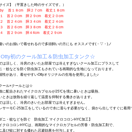
サイズ】（平置きした時のサイズです。）
aby 首１８cm 胴２７cm 着丈１８cm
 首２０cm 胴２９cm 着丈２０cm
 首２４cm 胴３４cm 着丈２４cm
 首２６cm 胴３８cm 着丈２６cm
 首２９cm 胴４4cm 着丈２９cm
違いのお揃いで着せれるので多頭飼いの方にも オススメです(・▽・)ノ
☆Otty初のクール加工＆防虫加工タンク☆
では涼しく、冷房のきいたお部屋では冷えすぎないクール加工にプラスして
ニ・蚊などを防ぐ防虫加工もされている画期的な生地になっております。
縮性があり、着せやすいOttyオリジナルの生地を使用しました♪
クール×クールとは☆
維に配合されたマイクロカプセルが25℃を境に暑いときは吸熱、
いときは放熱を繰り返して温度を抑制する働きがあります。
では涼しく、冷房のきいたお部屋では冷えすぎません。
レサーモC-25加工をしているので水に濡らす必要がなく、袋から出してすぐに着用
ダニ・蚊などを防ぐ 防虫加工 マイクロコロンHYC加工】
イクロコロンHYCは、画期的なマイクロカプセルの芳香・防虫加工剤で、
ニ及び蚊に対する優れた忌避効果を付与します。