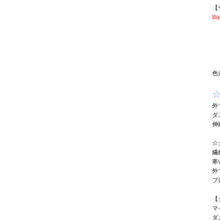
【
B
１
２
３
４
色
外
ダ
伸
☆
繊
寒
外
プ
【
マ
ダ