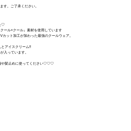
います。ご了承ください。
た♡
ークール×クール』素材を使用しています
Vカット加工が加わった最強のクールウェア。
とアイスクリーム!!
ンが入っています。
腕や髪止めに使ってください♡♡♡