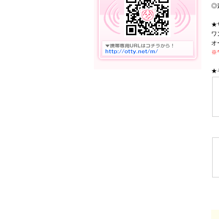
◎
★
ワ
オ
※
★