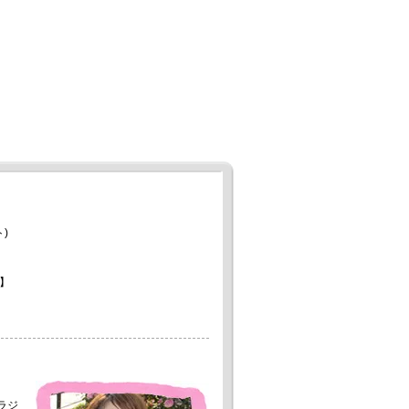
)
】
。
ラジ