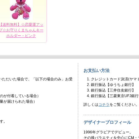
【送料無料】☆恋愛運アッ
プ☆お守りくまちゃんキー
ホルダー・ピンク
お支払い方法
いただいた場合で、「以下の場合のみ」お受
クレジットカード決済(ヤマト
銀行振込【ゆうちょ銀行】
銀行振込【三井住友銀行】
のが付着している場合）
銀行振込【三菱東京UFJ銀行
量が届けられた場合）
詳しくは
コチラ
をご覧ください
す。
デザイナープロフィール
1996年グラビアでデビュー。
その後バラエティを中心にCM・