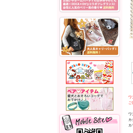
ワ
ご
ワ
カ
カ