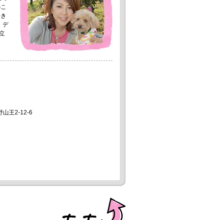
のこ
好き
・デ
立
山王2-12-6