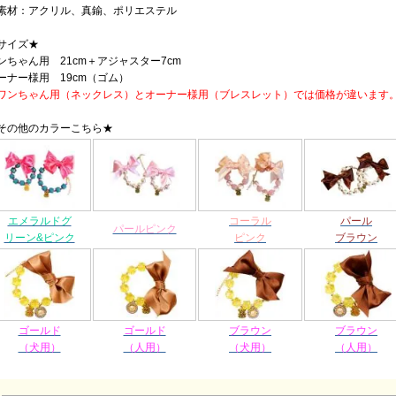
素材：アクリル、真鍮、ポリエステル
サイズ★
ンちゃん用 21cm＋アジャスター7cm
ーナー様用 19cm（ゴム）
ワンちゃん用（ネックレス）とオーナー様用（ブレスレット）では価格が違います
その他のカラーこちら★
エメラルドグ
コーラル
パール
パールピンク
リーン&ピンク
ピンク
ブラウン
ゴールド
ゴールド
ブラウン
ブラウン
（犬用）
（人用）
（犬用）
（人用）