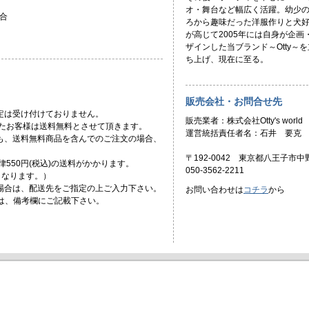
オ・舞台など幅広く活躍。幼少
合
ろから趣味だった洋服作りと犬
が高じて2005年には自身が企画
ザインした当ブランド～Otty～を
ち上げ、現在に至る。
販売会社・お問合せ先
定は受け付けておりません。
販売業者：株式会社Otty's world
頂いたお客様は送料無料とさせて頂きます。
運営統括責任者名：石井 要克
ても、送料無料商品を含んでのご注文の場合、
〒192-0042 東京都八王子市中野
一律550円(税込)の送料がかかります。
050-3562-2211
)となります。）
場合は、配送先をご指定の上ご入力下さい。
お問い合わせは
コチラ
から
合は、備考欄にご記載下さい。