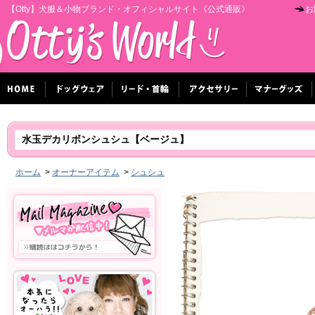
【Otty】犬服＆小物ブランド・オフィシャルサイト《公式通販》
お
水玉デカリボンシュシュ【ベージュ】
ホーム
>
オーナーアイテム
>
シュシュ