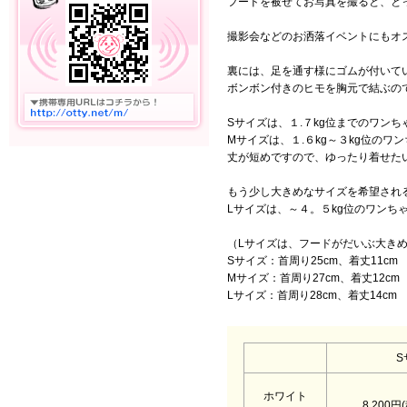
フードを被せてお写真を撮ると、と
撮影会などのお洒落イベントにもオ
裏には、足を通す様にゴムが付いて
ボンボン付きのヒモを胸元で結ぶの
Sサイズは、１.７kg位までのワンち
Mサイズは、１.６kg～３kg位のワ
丈が短めですので、ゆったり着せた
もう少し大きめなサイズを希望され
Lサイズは、～４。５kg位のワンち
（Lサイズは、フードがだいぶ大き
Sサイズ：首周り25cm、着丈11cm
Mサイズ：首周り27cm、着丈12cm
Lサイズ：首周り28cm、着丈14cm
S
ホワイト
8,200円