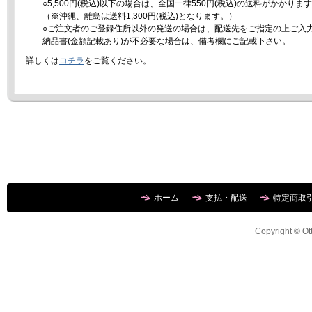
○5,500円(税込)以下の場合は、全国一律550円(税込)の送料がかかりま
（※沖縄、離島は送料1,300円(税込)となります。）
○ご注文者のご登録住所以外の発送の場合は、配送先をご指定の上ご入
納品書(金額記載あり)が不必要な場合は、備考欄にご記載下さい。
詳しくは
コチラ
をご覧ください。
ホーム
支払・配送
特定商取
Copyright © Ott