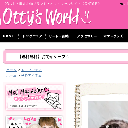
【Otty】犬服＆小物ブランド・オフィシャルサイト《公式通販》
お
【送料無料】おでかケープ♡
ホーム
>
ドッグウェア
ホーム
>
秋冬アイテム