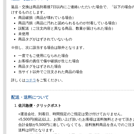
返品・交換は商品到着後7日以内にご連絡いただいた場合で、「以下の場合
けするものとします。
商品破損（商品が壊れている場合）
商品汚損（商品に汚れと認められるものが付着している場合）
誤配送（ご注文内容と異なる商品、数量が届けられた場合）
未使用
商品タグがはずされていないもの
※但し、次に該当する場合は除外となります。
一度でもご使用になられた場合
お客様の責任で傷や破損が生じた場合
商品タグをはずされた場合
当サイト以外でご注文された商品の場合
詳しくは
コチラ
をご覧ください。
配送・送料について
佐川急便・クリックポスト
○運送会社、到着日、時間指定のご指定は受け付けておりません。
○5,500円(税込)以上、お買い上げ頂いたお客様は送料無料とさせて頂き
合計金額が5,500円に達していなくても、送料無料商品を含んでのご注
送料は0円となります。